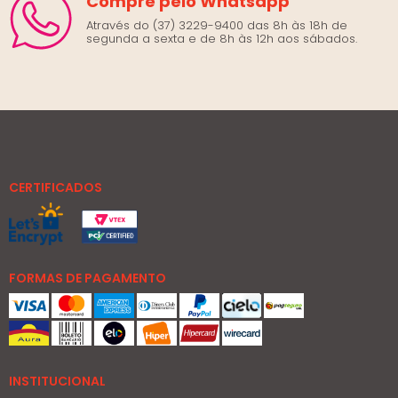
Compre pelo Whatsapp
Através do (37) 3229-9400 das 8h às 18h de
segunda a sexta e de 8h às 12h aos sábados.
CERTIFICADOS
FORMAS DE PAGAMENTO
INSTITUCIONAL