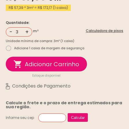
R$ 57,39 * 3m² = R$ 172,17 (1 caixa)
Quantidade:
-
+
Calculadora de pisos
Unidade mínima de compra: 3m² (1 caixa)
Adicione 1 caixa de margem de segurança
Estoque disponível
Calcule o frete e o prazo de entrega
estimados para
sua região.
Informe seu cep
Calcular