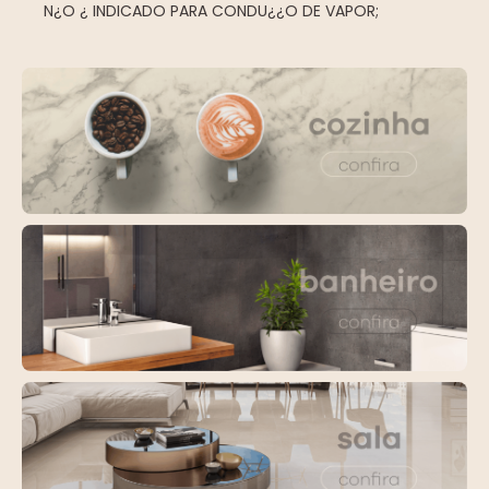
N¿O ¿ INDICADO PARA CONDU¿¿O DE VAPOR;