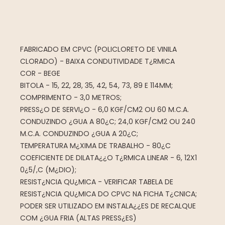
FABRICADO EM CPVC (POLICLORETO DE VINILA
CLORADO) - BAIXA CONDUTIVIDADE T¿RMICA
COR - BEGE
BITOLA - 15, 22, 28, 35, 42, 54, 73, 89 E 114MM;
COMPRIMENTO - 3,0 METROS;
PRESS¿O DE SERVI¿O - 6,0 KGF/CM2 OU 60 M.C.A.
CONDUZINDO ¿GUA A 80¿C; 24,0 KGF/CM2 OU 240
M.C.A. CONDUZINDO ¿GUA A 20¿C;
TEMPERATURA M¿XIMA DE TRABALHO - 80¿C
COEFICIENTE DE DILATA¿¿O T¿RMICA LINEAR - 6, 12X1
0¿5/,C (M¿DIO);
RESIST¿NCIA QU¿MICA - VERIFICAR TABELA DE
RESIST¿NCIA QU¿MICA DO CPVC NA FICHA T¿CNICA;
PODER SER UTILIZADO EM INSTALA¿¿ES DE RECALQUE
COM ¿GUA FRIA (ALTAS PRESS¿ES)