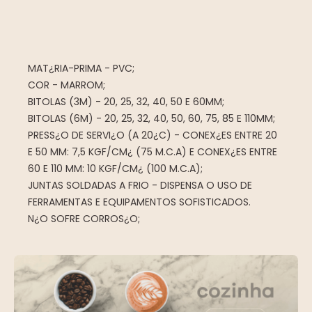
MAT¿RIA-PRIMA - PVC;
COR - MARROM;
BITOLAS (3M) - 20, 25, 32, 40, 50 E 60MM;
BITOLAS (6M) - 20, 25, 32, 40, 50, 60, 75, 85 E 110MM;
PRESS¿O DE SERVI¿O (A 20¿C) - CONEX¿ES ENTRE 20
E 50 MM: 7,5 KGF/CM¿ (75 M.C.A) E CONEX¿ES ENTRE
60 E 110 MM: 10 KGF/CM¿ (100 M.C.A);
JUNTAS SOLDADAS A FRIO - DISPENSA O USO DE
FERRAMENTAS E EQUIPAMENTOS SOFISTICADOS.
N¿O SOFRE CORROS¿O;