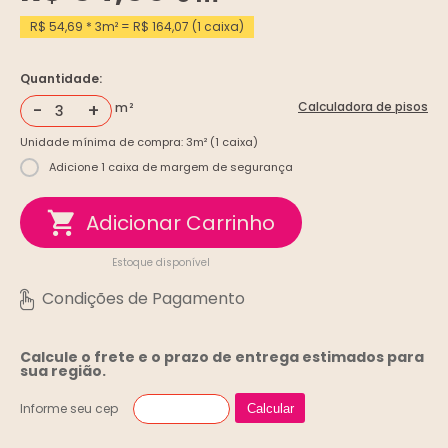
R$ 54,69 * 3m² = R$ 164,07 (1 caixa)
Quantidade:
-
+
Calculadora de pisos
Unidade mínima de compra: 3m² (1 caixa)
Adicione 1 caixa de margem de segurança
Estoque disponível
Calcule o frete e o prazo de entrega
estimados para
sua região.
Informe seu cep
Calcular