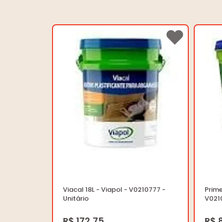
Viacal 18L - Viapol - V0210777 -
Prime
Unitário
V0210
R$ 172,75
R$ 