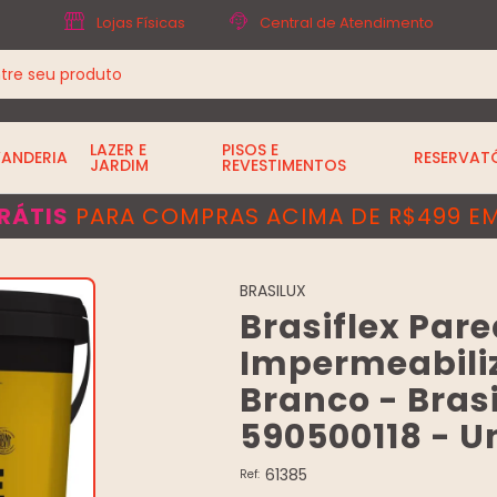
Lojas Físicas
Central de Atendimento
LAZER E
PISOS E
VANDERIA
RESERVAT
JARDIM
REVESTIMENTOS
RÁTIS
PARA COMPRAS ACIMA DE R$499 EM
BRASILUX
Brasiflex Par
Impermeabiliz
Branco - Brasi
590500118 - Un
61385
Ref: