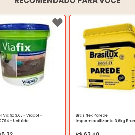
RECOMENDADO PARA VOCÊ
r Viafix 3,6L - Viapol -
Brasiflex Parede
794 - Unitário
Impermeabilizante 3,6kg Bran
Brasilux - IZ 590500162 - Unitá
85,32
R$ 63,40