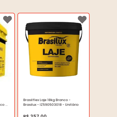
Brasilflex Laje 18kg Branco -
co -
Brasilux - IZ590503018 - Unitário
rio
R$ 357,00