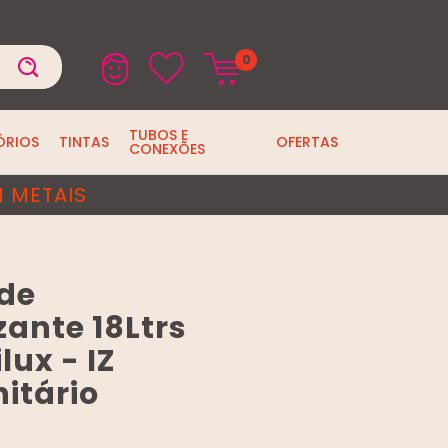
0
TUBOS E
ÓRIOS
TINTAS
OFERTAS
CONEXÕES
 METAIS
ede
ante 18Ltrs
lux - IZ
itário