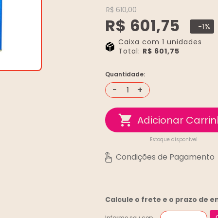
R$ 610,00
R$ 601,75
-1%
Caixa com 1 unidades
Total:
R$ 601,75
Quantidade:
-
+
Estoque disponível
Calcule o frete e o prazo de 
Informe seu cep