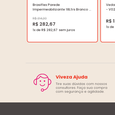
Brasiflex Parede
Veda
Impermeabilizante 18Ltrs Branco -
- V02
Brasilux - IZ 590500118 - Unitário
R$ 314,30
R$ 
R$ 282,67
1x de
1x de R$ 282,67
Viveza Ajuda
Tire suas dúvidas com nossos
consultores. Faça sua compra
com segurança e agilidade.