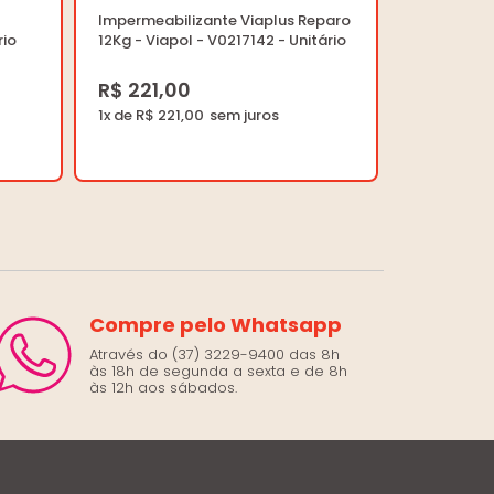
Impermeabilizante Viaplus Reparo
rio
12Kg - Viapol - V0217142 - Unitário
R$ 221,00
1x de R$ 221,00
Compre pelo Whatsapp
Através do (37) 3229-9400 das 8h
às 18h de segunda a sexta e de 8h
às 12h aos sábados.