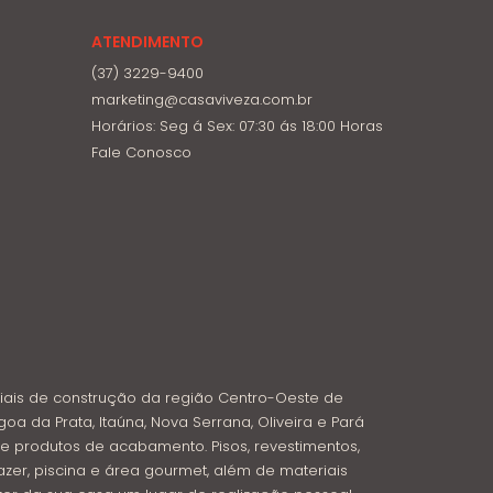
ATENDIMENTO
(37) 3229-9400
marketing@casaviveza.com.br
Horários: Seg á Sex: 07:30 ás 18:00 Horas
Fale Conosco
iais de construção da região Centro-Oeste de
goa da Prata, Itaúna, Nova Serrana, Oliveira e Pará
e produtos de acabamento. Pisos, revestimentos,
azer, piscina e área gourmet, além de materiais