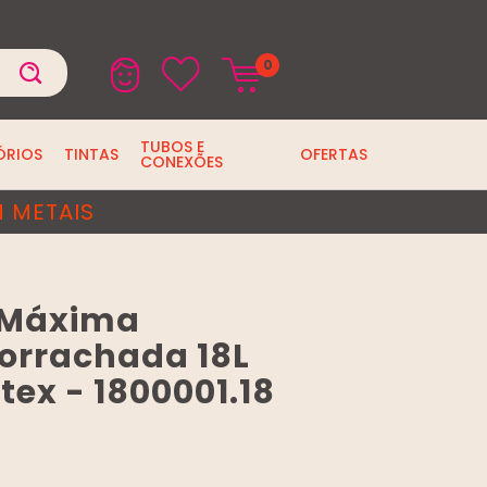
0
TUBOS E
ÓRIOS
TINTAS
OFERTAS
CONEXÕES
 METAIS
a Máxima
orrachada 18L
tex - 1800001.18