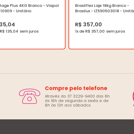
lage Plus 4KG Branco - Viapol
Brasilflex Laje 18kg Branco -
10909 - Unitário
Brasilux - IZ590503018 - Unitá
135,04
R$ 357,00
 R$ 135,04
1x de R$ 357,00
Compre pelo telefone
Através do 37 3229-9400 das 8h
às 18h de segunda a sexta e de
8h às 12h aos sábados.