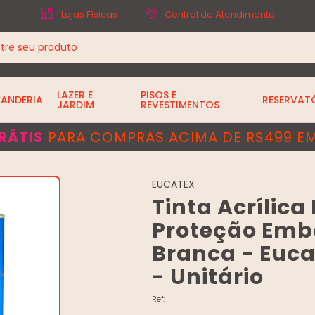
Lojas Físicas
Central de Atendimento
LAZER E
PISOS E
VANDERIA
RESERVAT
JARDIM
REVESTIMENTOS
RÁTIS
PARA COMPRAS ACIMA DE R$499 EM
EUCATEX
Tinta Acrílic
Proteção Emb
Branca - Euca
- Unitário
Ref: