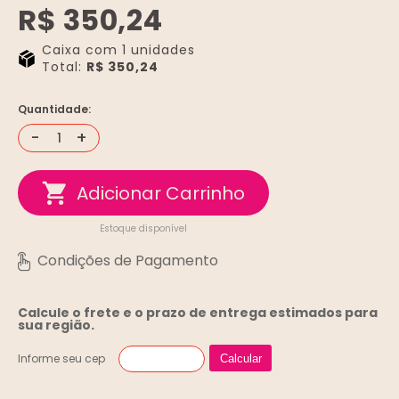
R$ 350,24
Caixa com 1 unidades
Total:
R$ 350,24
Quantidade:
-
+
Estoque disponível
Calcule o frete e o prazo de entrega
estimados para
sua região.
Informe seu cep
Calcular