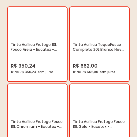
Tinta Acrílica Protege 18L
Tinta Acrílica ToqueFosco
Fosco Areia - Eucatex -
Completo 20L Branco Neve
2700011.18 - Unitário
- Suvinil - 50841587 -
Unitário
R$ 350,24
R$ 662,00
1x de R$ 350,24
1x de R$ 662,00
Tinta Acrílico Protege Fosco
Tinta Acrílica Protege Fosco
18L Chromium - Eucatex -
18L Gelo - Eucatex -
2700557.18 - Unitário
2700002.18 - Unitário