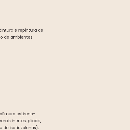
intura e repintura de
co de ambientes
olímero estireno-
ais inertes, glicóis,
e de isotiazolonas).