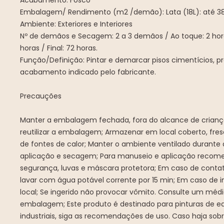
Acabamento: Fosco
Embalagem/ Rendimento (m2 /demão): Lata (18L): até 3
Ambiente: Exteriores e Interiores
Nº de demãos e Secagem: 2 a 3 demãos / Ao toque: 2 hor
horas / Final: 72 horas.
Função/Definição: Pintar e demarcar pisos cimentícios, 
acabamento indicado pelo fabricante.
Precauções
Manter a embalagem fechada, fora do alcance de crianç
reutilizar a embalagem; Armazenar em local coberto, fres
de fontes de calor; Manter o ambiente ventilado durante
aplicação e secagem; Para manuseio e aplicação recome
segurança, luvas e máscara protetora; Em caso de contat
lavar com água potável corrente por 15 min; Em caso de i
local; Se ingerido não provocar vômito. Consulte um méd
embalagem; Este produto é destinado para pinturas de e
industriais, siga as recomendações de uso. Caso haja sobr