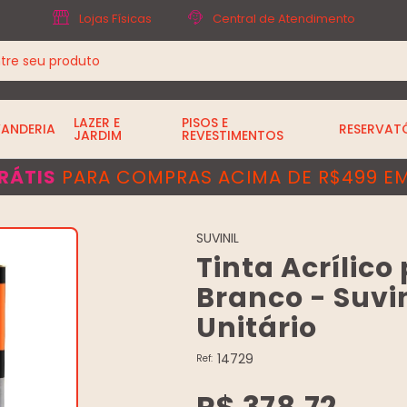
Lojas Físicas
Central de Atendimento
LAZER E
PISOS E
VANDERIA
RESERVAT
JARDIM
REVESTIMENTOS
RÁTIS
PARA COMPRAS ACIMA DE R$499 EM
SUVINIL
Tinta Acrílico
Branco - Suvin
Unitário
14729
Ref:
R$ 378,72