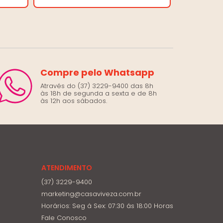
Compre pelo Whatsapp
Através do (37) 3229-9400 das 8h
às 18h de segunda a sexta e de 8h
às 12h aos sábados.
ATENDIMENTO
(37) 3229-9400
marketing@casaviveza.com.br
Horários: Seg á Sex: 07:30 ás 18:00 Horas
Fale Conosco