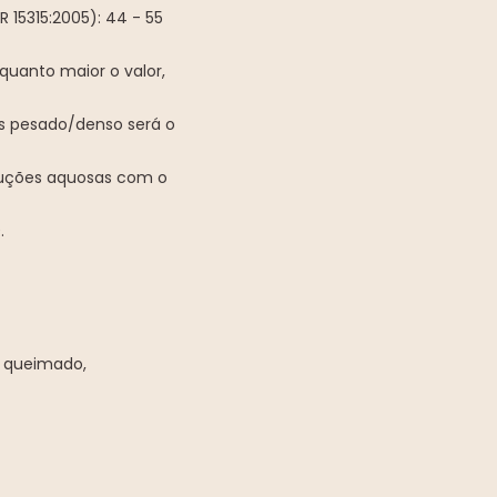
 15315:2005): 44 - 55
quanto maior o valor,
is pesado/denso será o
luções aquosas com o
.
o queimado,