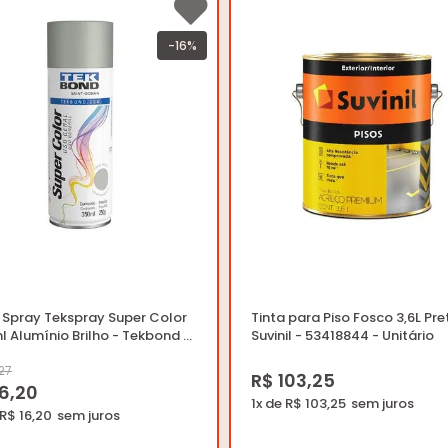
-16%
 Spray Tekspray Super Color
Tinta para Piso Fosco 3,6L Pre
 Alumínio Brilho - Tekbond -
Suvinil - 53418844 - Unitário
1006900 - Unitário
,27
R$ 103,25
16,20
1x de R$ 103,25
 R$ 16,20