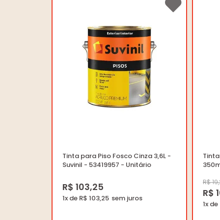
Tinta para Piso Fosco Cinza 3,6L -
Tinta
Suvinil - 53419957 - Unitário
350ml
2303
R$ 19
R$ 103,25
R$ 
1x de R$ 103,25
1x de