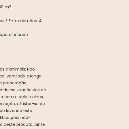
80 m2
as / Entre demãos: 4
proporcionando
as e animais; Não
co, ventilado e longe
 a preparação,
nda-se usar óculos de
o com a pele e olhos,
nalação, afastar-se do
ico levando esta
dificações não-
a deste produto, pinte