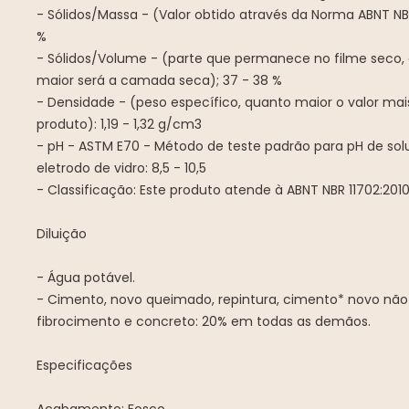
- Sólidos/Massa - (Valor obtido através da Norma ABNT NBR
%
- Sólidos/Volume - (parte que permanece no filme seco, 
maior será a camada seca); 37 - 38 %
- Densidade - (peso específico, quanto maior o valor ma
produto): 1,19 - 1,32 g/cm3
- pH - ASTM E70 - Método de teste padrão para pH de so
eletrodo de vidro: 8,5 - 10,5
- Classificação: Este produto atende à ABNT NBR 11702:2010
Diluição
- Água potável.
- Cimento, novo queimado, repintura, cimento* novo nã
fibrocimento e concreto: 20% em todas as demãos.
Especificações