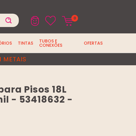
0
TUBOS E
ÓRIOS
TINTAS
OFERTAS
CONEXÕES
 METAIS
 para Pisos 18L
il - 53418632 -