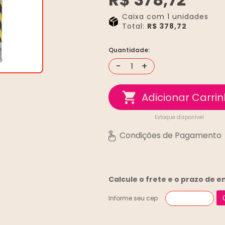
Caixa com 1 unidades
Total:
R$ 378,72
Quantidade:
-
+
Estoque disponível
Calcule o frete e o prazo de 
Informe seu cep