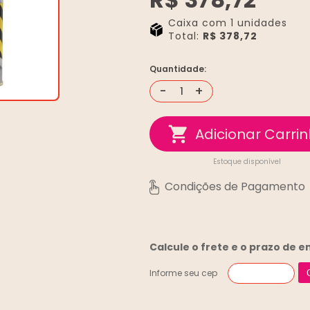
Caixa com 1 unidades
Total:
R$ 378,72
Quantidade:
-
+
Estoque disponível
Calcule o frete e o prazo de 
Informe seu cep