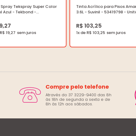
 Spray Tekspray Super Color
Tinta Acrílico para Pisos Ama
 Azul - Tekbond -
3.6L - Suvinil - 53419798 - Unit
1006900 - Unitário
19,27
R$ 103,25
 R$ 19,27
1x de R$ 103,25
Compre pelo telefone
Através do 37 3229-9400 das 8h
às 18h de segunda a sexta e de
8h às 12h aos sábados.