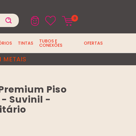
0
TUBOS E
ÓRIOS
TINTAS
OFERTAS
CONEXÕES
 METAIS
a Premium Piso
- Suvinil -
itário