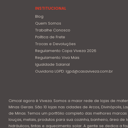
INSTITUCIONAL
Blog
Quem Somos
Trabalhe Conosco
Política de Frete
Trocas e Devoluções
Regulamento Copa Viveza 2026
Regulamento Viva Mais
Igualdade Salarial
Ouvidoria LGPD: lgpd@casaviveza.com.br
Cimcal agora é Viveza. Somos a maior rede de lojas de mater
Minas Gerais. São 10 lojas nas cidades de Arcos, Divinópolis, La
de Minas. Temos um portfólio completo das melhores marcas 
louças, metais, produtos para sua cozinha, banheiro, área de l
hidráulicos, tintas e aquecimento solar. A gente se dedica a f