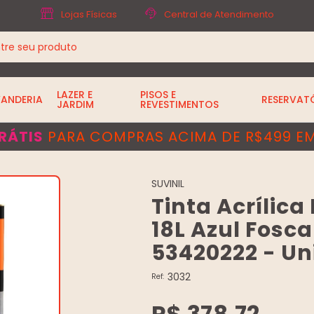
Lojas Físicas
Central de Atendimento
LAZER E
PISOS E
VANDERIA
RESERVAT
JARDIM
REVESTIMENTOS
RÁTIS
PARA COMPRAS ACIMA DE R$499 EM
SUVINIL
Tinta Acrílic
18L Azul Fosca 
53420222 - Un
3032
Ref:
R$ 378,72