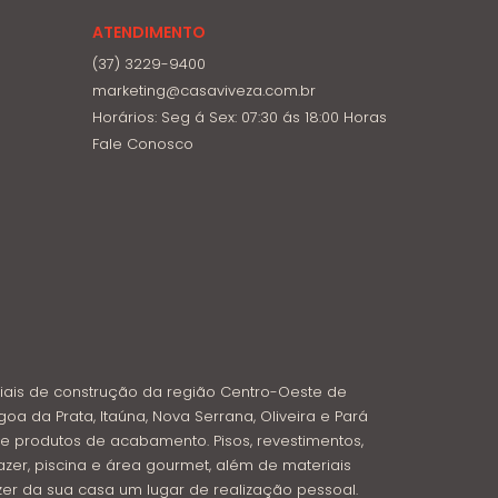
ATENDIMENTO
(37) 3229-9400
marketing@casaviveza.com.br
Horários: Seg á Sex: 07:30 ás 18:00 Horas
Fale Conosco
iais de construção da região Centro-Oeste de
goa da Prata, Itaúna, Nova Serrana, Oliveira e Pará
e produtos de acabamento. Pisos, revestimentos,
azer, piscina e área gourmet, além de materiais
azer da sua casa um lugar de realização pessoal.