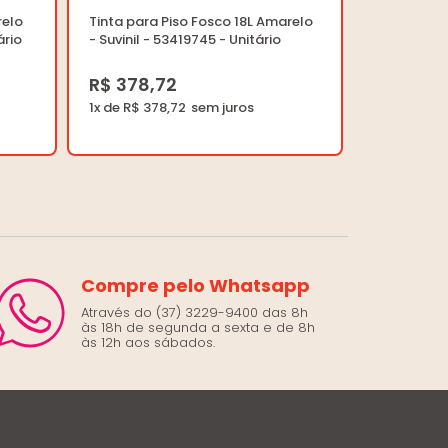
relo
Tinta para Piso Fosco 18L Amarelo
ário
- Suvinil - 53419745 - Unitário
R$ 378,72
1x de R$ 378,72
Compre pelo Whatsapp
Através do (37) 3229-9400 das 8h
às 18h de segunda a sexta e de 8h
às 12h aos sábados.