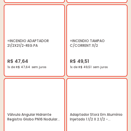
=INCENDIO ADAPTADOR
=INCENDIO TAMPAO
21/2X21/2-REG.PA
C/CORRENT.11/2
R$ 47,64
R$ 49,51
1x de R$ 47,64
1x de R$ 49,51
Válvula Angular Hidrante
Adaptador Storz Em Alumínio
Registro Globo PN16 Nodular
Injetado 1.1/2 X 2.1/2 -
230 lbs 2.1/2 x 45º - Segurimax
Segurimax - 22619 - Unitário
- 28556 - Unitário