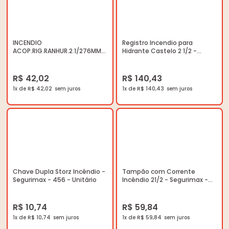
INCENDIO
Registro Incendio para
ACOP.RIG.RANHUR.2.1/276MM
Hidrante Castelo 2 1/2 -
5580$
Segurimax - 26400 - Unitário
R$ 42,02
R$ 140,43
1x de R$ 42,02
1x de R$ 140,43
Chave Dupla Storz Incêndio -
Tampão com Corrente
Segurimax - 456 - Unitário
Incêndio 21/2 - Segurimax -
25273 - Unitário
R$ 10,74
R$ 59,84
1x de R$ 10,74
1x de R$ 59,84