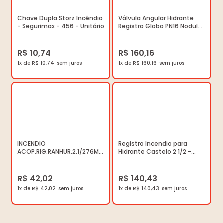
Chave Dupla Storz Incêndio
Válvula Angular Hidrante
- Segurimax - 456 - Unitário
Registro Globo PN16 Nodular
230 lbs 2.1/2 x 45º -
Segurimax - 28556 -
Unitário
R$ 10,74
R$ 160,16
1x de R$ 10,74
1x de R$ 160,16
INCENDIO
Registro Incendio para
ACOP.RIG.RANHUR.2.1/276MM
Hidrante Castelo 2 1/2 -
5580$
Segurimax - 26400 -
Unitário
R$ 42,02
R$ 140,43
1x de R$ 42,02
1x de R$ 140,43