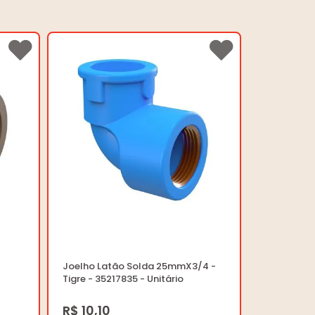
Joelho Latão Solda 25mmX3/4 -
Tigre - 35217835 - Unitário
R$ 10,10