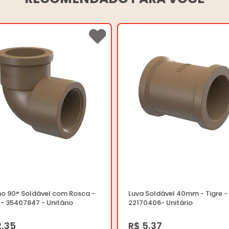
ho 90° Soldável com Rosca -
Luva Soldável 40mm - Tigre -
 - 35407847 - Unitário
22170406- Unitário
2,35
R$ 5,37