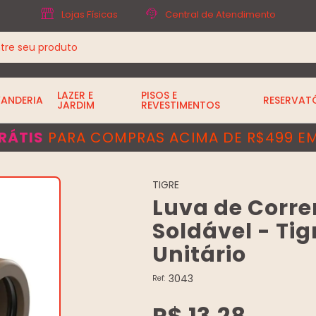
Lojas Físicas
Central de Atendimento
LAZER E
PISOS E
VANDERIA
RESERVAT
JARDIM
REVESTIMENTOS
RÁTIS
PARA COMPRAS ACIMA DE R$499 EM
TIGRE
Luva de Corre
Soldável - Tig
Unitário
3043
Ref:
R$ 13,28