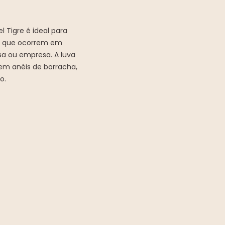
l Tigre é ideal para
os que ocorrem em
sa ou empresa. A luva
uem anéis de borracha,
o.