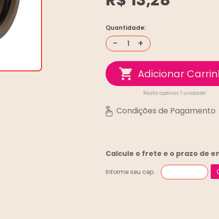
Quantidade:
-
+
Resta apenas 1 unidade!
Calcule o frete e o prazo de 
Informe seu cep