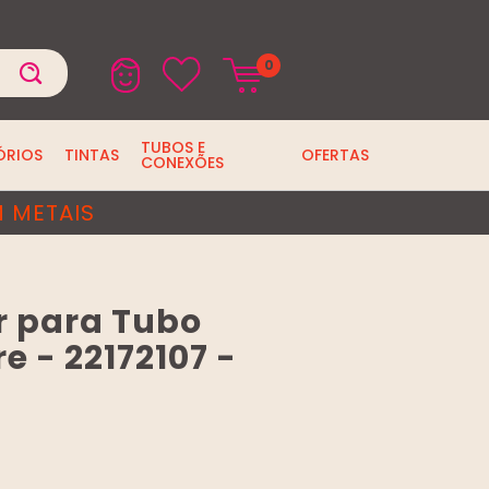
0
TUBOS E
ÓRIOS
TINTAS
OFERTAS
CONEXÕES
 METAIS
r para Tubo
re - 22172107 -