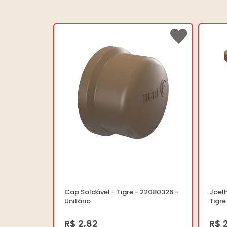
Cap Soldável - Tigre - 22080326 -
Joel
Unitário
Tigre
R$ 2,82
R$ 