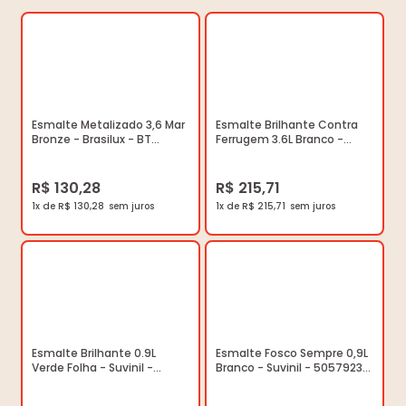
Esmalte Metalizado 3,6 Mar
Esmalte Brilhante Contra
Bronze - Brasilux - BT
Ferrugem 3.6L Branco -
011004402 - Unitário
Suvinil - 50579133 - Unitário
R$ 130,28
R$ 215,71
1x de R$ 130,28
1x de R$ 215,71
Esmalte Brilhante 0.9L
Esmalte Fosco Sempre 0,9L
Verde Folha - Suvinil -
Branco - Suvinil - 50579231
53377981 - Unitário
- Unitário