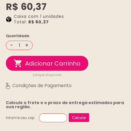
R$ 60,37
Caixa com 1 unidades
Total:
R$ 60,37
Quantidade:
-
+
Estoque disponível
Calcule o frete e o prazo de entrega
estimados para
sua região.
Informe seu cep
Calcular