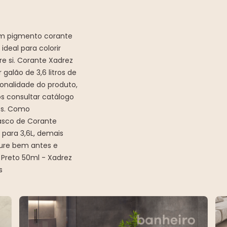
um pigmento corante
ideal para colorir
re si. Corante Xadrez
alão de 3,6 litros de
onalidade do produto,
os consultar catálogo
es. Como
rasco de Corante
 para 3,6L, demais
ture bem antes e
 Preto 50ml - Xadrez
s