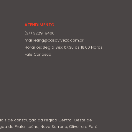
ATENDIMENTO
(37) 3229-9400
marketing@casaviveza.com.br
Horários: Seg á Sex: 07:30 ás 18:00 Horas
Fale Conosco
iais de construção da região Centro-Oeste de
goa da Prata, Itaúna, Nova Serrana, Oliveira e Pará