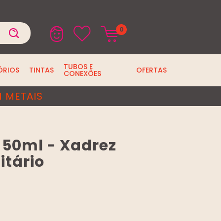
0
TUBOS E
ÓRIOS
TINTAS
OFERTAS
CONEXÕES
 METAIS
 50ml - Xadrez
itário