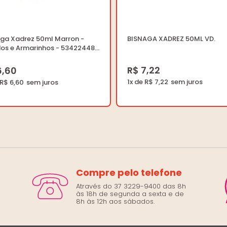
aga Xadrez 50ml Marron -
BISNAGA XADREZ 50ML VD.
dos e Armarinhos - 53422448 -
rio
R$ 7,22
6,60
1x de R$ 7,22
 R$ 6,60
Compre pelo telefone
Através do 37 3229-9400 das 8h
às 18h de segunda a sexta e de
8h às 12h aos sábados.