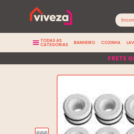
TODAS AS
BANHEIRO
COZINHA
LA
CATEGORIAS
FRETE G