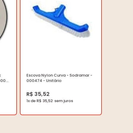
x
Escova Nylon Curva - Sodramar -
3003
000474 - Unitário
R$ 35,52
1x de R$ 35,52