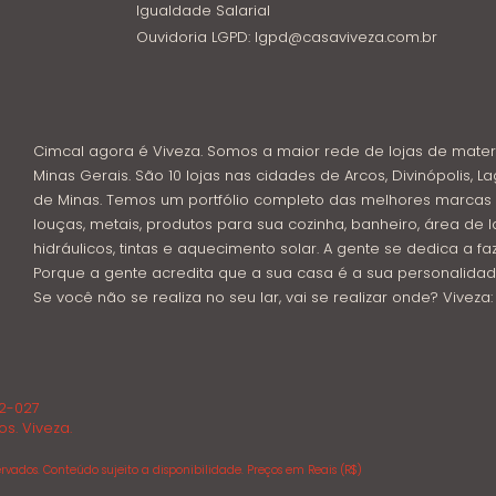
Igualdade Salarial
Ouvidoria LGPD: lgpd@casaviveza.com.br
Cimcal agora é Viveza. Somos a maior rede de lojas de mater
Minas Gerais. São 10 lojas nas cidades de Arcos, Divinópolis, La
de Minas. Temos um portfólio completo das melhores marcas 
louças, metais, produtos para sua cozinha, banheiro, área de l
hidráulicos, tintas e aquecimento solar. A gente se dedica a f
Porque a gente acredita que a sua casa é a sua personalidad
Se você não se realiza no seu lar, vai se realizar onde? Viveza
02-027
os. Viveza.
rvados. Conteúdo sujeito a disponibilidade. Preços em Reais (R$)