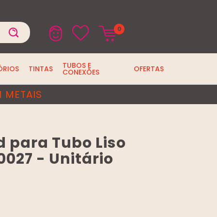
0
TUBOS E
ÓRIOS
TINTAS
OFERTAS
CONEXÕES
 METAIS
 para Tubo Liso
.0027 - Unitário