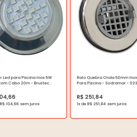
 Led para Piscina Inox 5W
Ralo Quebra Onda 50mm Ino
com Cabo 20m - Brustec
Para Piscina - Sodramar - 02
407 - Unitário
- Unitário
104,66
R$ 251,84
 R$ 104,66
1x de R$ 251,84