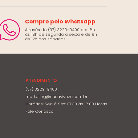
Compre pelo Whatsapp
Através do (37) 3229-9400 das 8h
às 18h de segunda a sexta e de 8h
às 12h aos sábados.
ATENDIMENTO
(37) 3229-9400
marketing@casaviveza.com.br
Horários: Seg á Sex: 07:30 ás 18:00 Horas
Fale Conosco