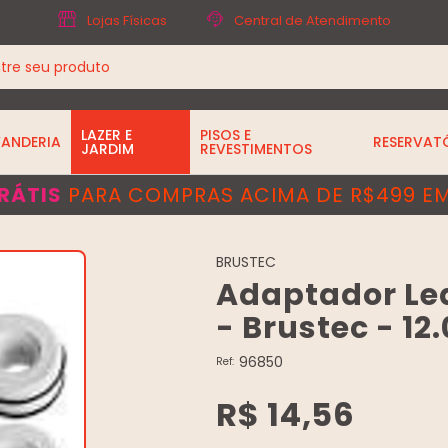
Lojas Físicas
Central de Atendimento
LAZER E
PISOS E
VANDERIA
RESERVAT
JARDIM
REVESTIMENTOS
RÁTIS
PARA COMPRAS ACIMA DE R$499 EM
BRUSTEC
Adaptador Led
- Brustec - 12
96850
Ref:
R$ 14,56