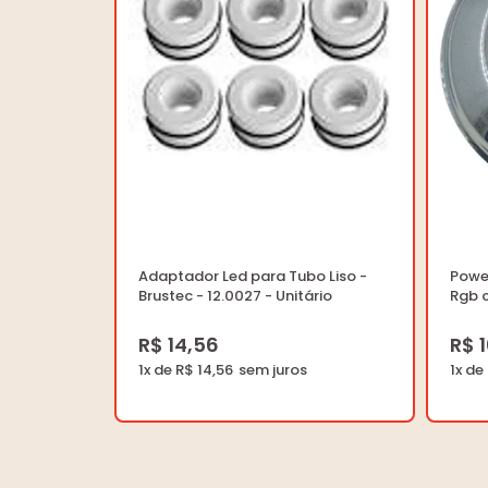
Adaptador Led para Tubo Liso -
Power
Brustec - 12.0027 - Unitário
Rgb 
-10.0
R$ 14,56
R$ 
1x de R$ 14,56
1x de