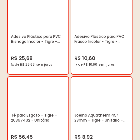
Adesivo Plástico para PVC
Adesivo Plástico para PVC
Bisnaga Incolor - Tigre -
Frasco Incolor - Tigre -
53020151 - Unitário
53001025 - Unitário
R$ 25,68
R$ 10,60
1x de R$ 25,68
1x de R$ 10,60
Tê para Esgoto - Tigre -
Joelho Aquatherm 45°
26367492 - Unitário
28mm - Tigre - Unitário -
22850806 - Unitário
R$ 56,45
R$ 8,92