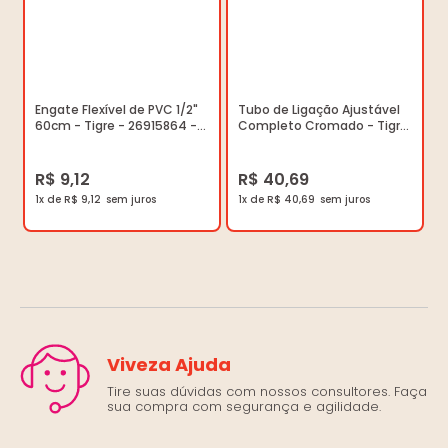
Engate Flexível de PVC 1/2"
Tubo de Ligação Ajustável
60cm - Tigre - 26915864 -
Completo Cromado - Tigre
Unitário
- 26912245 - Unitário
R$ 9,12
R$ 40,69
1x de R$ 9,12
1x de R$ 40,69
Viveza Ajuda
Tire suas dúvidas com nossos consultores. Faça
sua compra com segurança e agilidade.