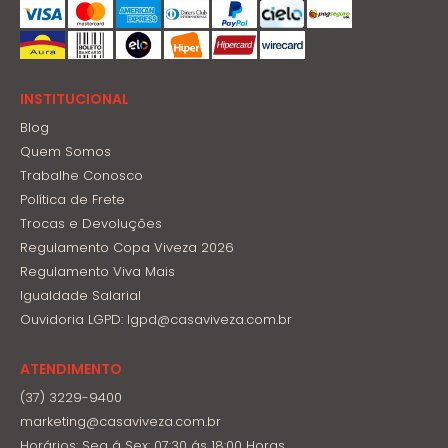
INSTITUCIONAL
Blog
Quem Somos
Trabalhe Conosco
Política de Frete
Trocas e Devoluções
Regulamento Copa Viveza 2026
Regulamento Viva Mais
Igualdade Salarial
Ouvidoria LGPD: lgpd@casaviveza.com.br
ATENDIMENTO
(37) 3229-9400
marketing@casaviveza.com.br
Horários: Seg á Sex: 07:30 ás 18:00 Horas