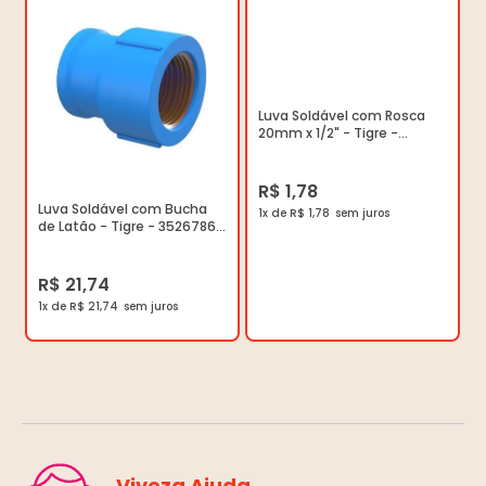
Luva Soldável com Rosca
20mm x 1/2" - Tigre -
35447784 - Unitário
R$ 1,78
Luva Soldável com Bucha
1x de R$ 1,78
de Latão - Tigre - 35267867
- Unitário
R$ 21,74
1x de R$ 21,74
Viveza Ajuda