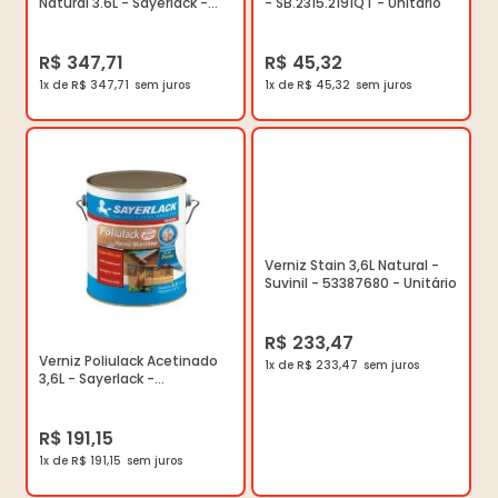
Natural 3.6L - Sayerlack -
- SB.2315.2191QT - Unitário
SB.2316.427CGL - Unitário
R$ 347,71
R$ 45,32
1x de R$ 347,71
1x de R$ 45,32
Verniz Stain 3,6L Natural -
Suvinil - 53387680 - Unitário
R$ 233,47
Verniz Poliulack Acetinado
1x de R$ 233,47
3,6L - Sayerlack -
SO.2301.00GL - Unitário
R$ 191,15
1x de R$ 191,15