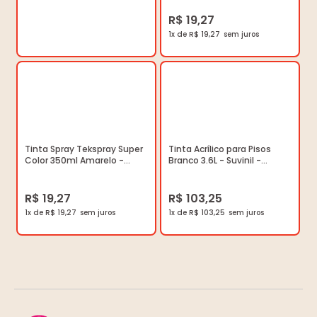
Unitário
R$ 19,27
1x de R$ 19,27
Tinta Spray Tekspray Super
Tinta Acrílico para Pisos
Color 350ml Amarelo -
Branco 3.6L - Suvinil -
Tekbond - 23061006900 -
53418685 - Unitário
Unitário
R$ 19,27
R$ 103,25
1x de R$ 19,27
1x de R$ 103,25