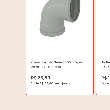
Curva Esgoto Serie R 100 - Tigre -
Te R
26751101 - Unitário
26367
R$ 33,80
R$ 
1x de R$ 33,80
1x de