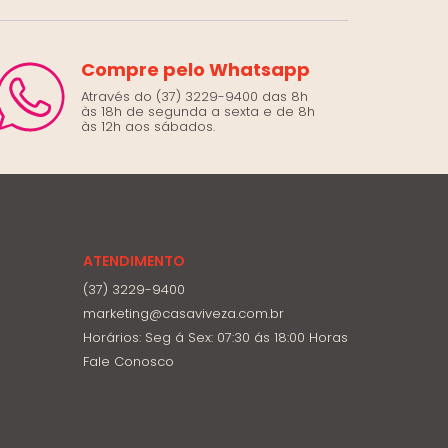
Compre pelo Whatsapp
Através do (37) 3229-9400 das 8h
às 18h de segunda a sexta e de 8h
às 12h aos sábados.
ATENDIMENTO
(37) 3229-9400
marketing@casaviveza.com.br
Horários: Seg á Sex: 07:30 ás 18:00 Horas
Fale Conosco