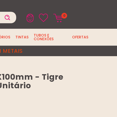
0
TUBOS E
ÓRIOS
TINTAS
OFERTAS
CONEXÕES
 METAIS
X100mm - Tigre
Unitário