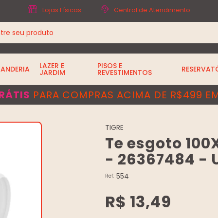
Lojas Físicas
Central de Atendimento
LAZER E
PISOS E
VANDERIA
RESERVAT
JARDIM
REVESTIMENTOS
RÁTIS
PARA COMPRAS ACIMA DE R$499 EM
TIGRE
Te esgoto 100
- 26367484 - 
554
Ref:
R$ 13,49