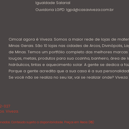
Igualdade Salarial
Ouvidoria LGPD: lgpd@casaviveza.com.br
Cimcal agora é Viveza. Somos a maior rede de lojas de mater
Minas Gerais. São 10 lojas nas cidades de Arcos, Divinópolis, La
de Minas. Temos um portfólio completo das melhores marcas 
louças, metais, produtos para sua cozinha, banheiro, área de l
hidráulicos, tintas e aquecimento solar. A gente se dedica a f
Porque a gente acredita que a sua casa é a sua personalidad
Se você não se realiza no seu lar, vai se realizar onde? Viveza
02-027
os. Viveza.
rvados. Conteúdo sujeito a disponibilidade. Preços em Reais (R$)