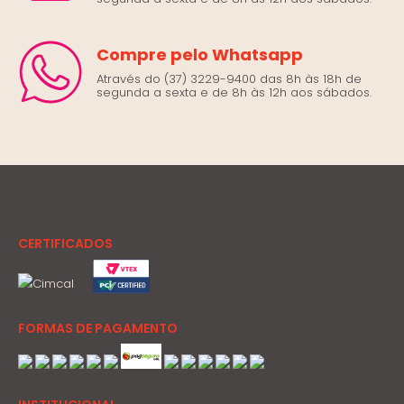
Compre pelo Whatsapp
Através do (37) 3229-9400 das 8h às 18h de
segunda a sexta e de 8h às 12h aos sábados.
CERTIFICADOS
FORMAS DE PAGAMENTO