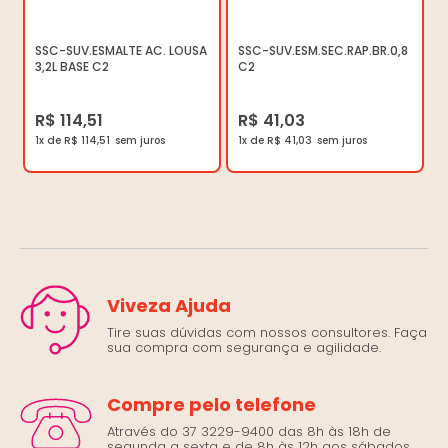
SSC-SUV.ESMALTE AC. LOUSA
SSC-SUV.ESM.SEC.RAP.BR.0,8
3,2L BASE C2
C2
R$ 114,51
R$ 41,03
1x de R$ 114,51
1x de R$ 41,03
Viveza Ajuda
Tire suas dúvidas com nossos consultores. Faça
sua compra com segurança e agilidade.
Compre pelo telefone
Através do 37 3229-9400 das 8h às 18h de
segunda a sexta e de 8h às 12h aos sábados.