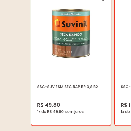
SSC-SUV.ESM.SEC.RAP.BR.0,8 B2
R$ 49,80
R$ 
1x de R$ 49,80
1x de