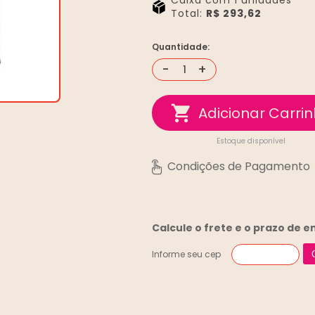
Caixa com 1 unidades
Total:
R$ 293,62
Quantidade:
-
+
Estoque disponível
Calcule o frete e o prazo de 
Informe seu cep