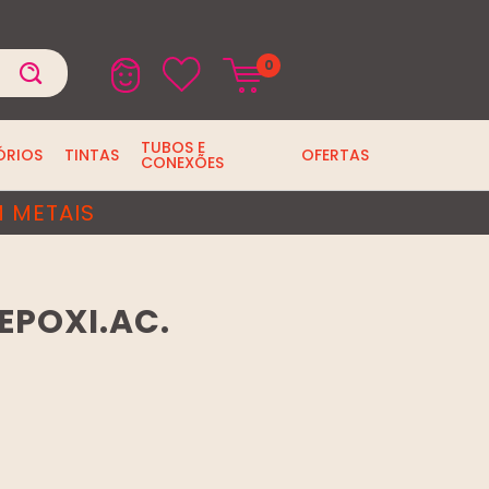
0
TUBOS E
ÓRIOS
TINTAS
OFERTAS
CONEXÕES
 METAIS
EPOXI.AC.