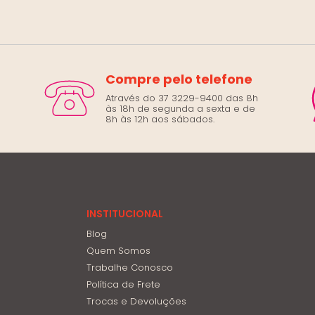
Compre pelo telefone
Através do 37 3229-9400 das 8h
às 18h de segunda a sexta e de
8h às 12h aos sábados.
INSTITUCIONAL
Blog
Quem Somos
Trabalhe Conosco
Política de Frete
Trocas e Devoluções