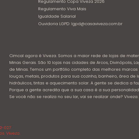
Regulamento Copa Viveza 2026
Regulamento Viva Mais
Igualdade Salarial
Ouvidoria LGPD: lgpd@casaviveza.com.br
Cimcal agora é Viveza. Somos a maior rede de lojas de mater
Minas Gerais. São 10 lojas nas cidades de Arcos, Divinópolis, La
de Minas. Temos um portfólio completo das melhores marcas 
louças, metais, produtos para sua cozinha, banheiro, área de l
hidráulicos, tintas e aquecimento solar. A gente se dedica a f
Porque a gente acredita que a sua casa é a sua personalidad
Se você não se realiza no seu lar, vai se realizar onde? Viveza
02-027
os. Viveza.