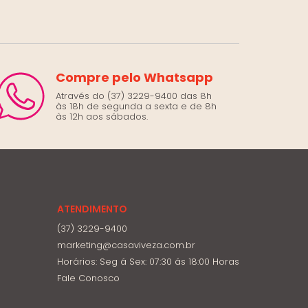
Compre pelo Whatsapp
Através do (37) 3229-9400 das 8h
às 18h de segunda a sexta e de 8h
às 12h aos sábados.
ATENDIMENTO
(37) 3229-9400
marketing@casaviveza.com.br
Horários: Seg á Sex: 07:30 ás 18:00 Horas
Fale Conosco