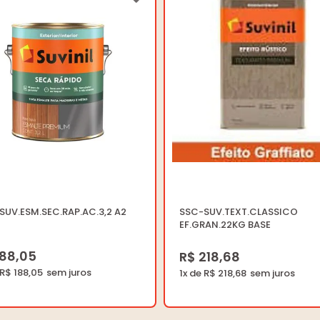
SSC-SUV.ESM.SEC.RAP.AC.3,2 A2
SSC-SUV.TEXT.CLASSICO
EF.GRAN.22KG BASE
188,05
R$ 218,68
 R$ 188,05
1x de R$ 218,68