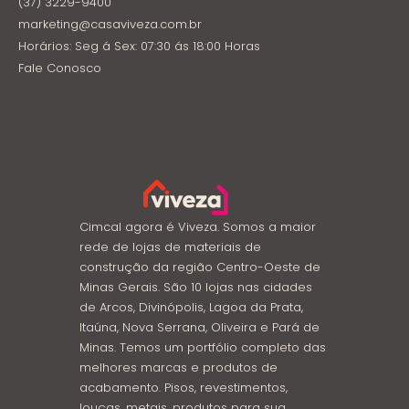
(37) 3229-9400
marketing@casaviveza.com.br
Horários: Seg á Sex: 07:30 ás 18:00 Horas
Fale Conosco
Cimcal agora é Viveza. Somos a maior
rede de lojas de materiais de
construção da região Centro-Oeste de
Minas Gerais. São 10 lojas nas cidades
de Arcos, Divinópolis, Lagoa da Prata,
Itaúna, Nova Serrana, Oliveira e Pará de
Minas. Temos um portfólio completo das
melhores marcas e produtos de
acabamento. Pisos, revestimentos,
louças, metais, produtos para sua