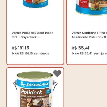
Verniz Poliulack Acetinado
Verniz Maritimo Filtro 
3,6L - Sayerlack -
Acetinado Poliulack 0.
SO.2301.00GL - Unitário
Sayerlack - SO.2301.0
Unitário
R$ 191,15
R$ 55,41
1x de R$ 191,15
1x de R$ 55,41