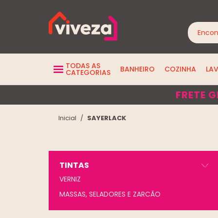
TODAS AS
BANHEIRO
COZINHA
LA
CATEGORIAS
FRETE G
SAYERLACK
TINTAS
VERNIZ
MASSAS, SELADORES E ZARCÃO