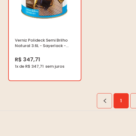
Verniz Polideck Semi Brilho
Natural 3.6L - Sayerlack -
SB.2316.427CGL - Unitário
R$ 347,71
1x de R$ 347,71
1