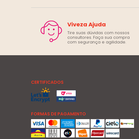
Viveza Ajuda
Tire suas dúvidas com nossos
consultores. Faça sua compra
com segurança e agilidade.
CERTIFICADOS
FORMAS DE PAGAMENTO