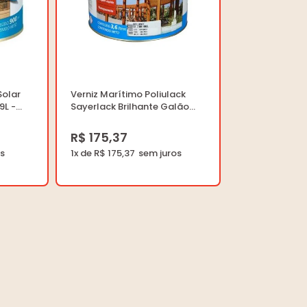
Solar
Verniz Marítimo Poliulack
9L -
Sayerlack Brilhante Galão
0QT -
3.6L - Suvinil - SB.2300.00GL -
Unitário
R$ 175,37
1x de R$ 175,37