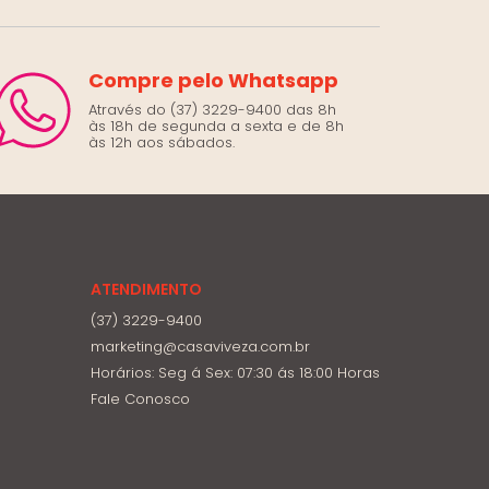
Compre pelo Whatsapp
Através do (37) 3229-9400 das 8h
às 18h de segunda a sexta e de 8h
às 12h aos sábados.
ATENDIMENTO
(37) 3229-9400
marketing@casaviveza.com.br
Horários: Seg á Sex: 07:30 ás 18:00 Horas
Fale Conosco