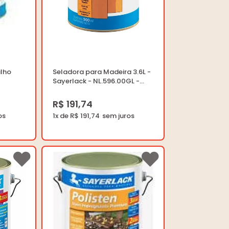
ilho
Seladora para Madeira 3.6L -
Sayerlack - NL.596.00GL -
ário
Unitário
R$ 191,74
1x de R$ 191,74