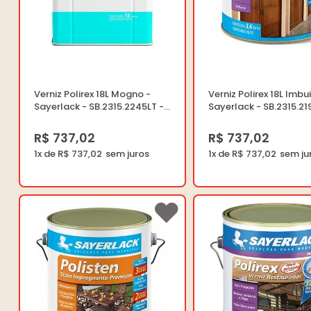
Verniz Polirex 18L Mogno -
Verniz Polirex 18L Imbu
Sayerlack - SB.2315.2245LT -
Sayerlack - SB.2315.219
Unitário
Unitário
R$ 737,02
R$ 737,02
1x de R$ 737,02
1x de R$ 737,02