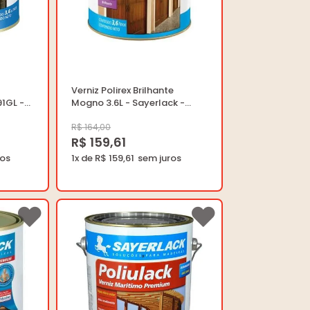
Verniz Polirex Brilhante
91GL -
Mogno 3.6L - Sayerlack -
SB.2315.2245GL - Unitário
R$ 164,00
R$ 159,61
1x de R$ 159,61