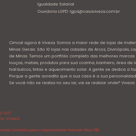
Igualdade Salarial
Ouvidoria LGPD: lgpd@casaviveza.com.br
Cimcal agora é Viveza. Somos a maior rede de lojas de mater
Minas Gerais. São 10 lojas nas cidades de Arcos, Divinópolis, La
de Minas. Temos um portfólio completo das melhores marcas 
louças, metais, produtos para sua cozinha, banheiro, área de l
hidráulicos, tintas e aquecimento solar. A gente se dedica a f
Porque a gente acredita que a sua casa é a sua personalidad
Se você não se realiza no seu lar, vai se realizar onde? Viveza
02-027
os. Viveza.
rvados. Conteúdo sujeito a disponibilidade. Preços em Reais (R$)