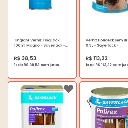
Tingidor Verniz Tingilack
Verniz Polideck sem Br
100ml Mogno - Sayerlack -
0.9L - Sayerlack -
XP.3000.1790L1 - Unitário
SB.2316.427CQT - Unit
R$ 38,53
R$ 113,22
1x de R$ 38,53
1x de R$ 113,22