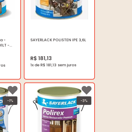
ia -
SAYERLACK POLISTEN IPE 3,6L
1LT -
R$ 181,13
1x de R$ 181,13
-1%
-3%