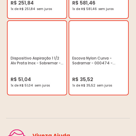
R$ 251,84
R$ 581,46
1x de R$ 251,84
1x de R$ 581,46
Dispositivo Aspiração 1 1/2
Escova Nylon Curva -
Alv Prata Inox - Sobremar -
Sodramar - 000474 -
015483 - Unitário
Unitário
R$ 51,04
R$ 35,52
1x de R$ 51,04
1x de R$ 35,52
Viveza Ajuda