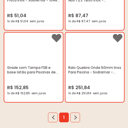
Prata Inox - Sobremar - 15482
Abs 1.1/2 TB50 Inox -
- Unitário
Sodramar - 018243 - Unitário
R$ 51,04
R$ 87,47
1x de R$ 51,04
1x de R$ 87,47
Grade com Tampa FSB e
Ralo Quebra Onda 50mm Inox
base latão para Piscinas de
Para Piscina - Sodramar -
Alvenaria 15x15 - Sodramar -
023003 - Unitário
000537 - Unitário
R$ 152,85
R$ 251,84
1x de R$ 152,85
1x de R$ 251,84
1