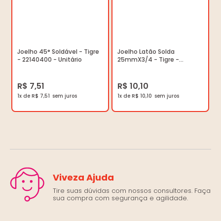
Joelho 45° Soldável - Tigre
Joelho Latão Solda
- 22140400 - Unitário
25mmX3/4 - Tigre -
35217835 - Unitário
R$ 7,51
R$ 10,10
1x de R$ 7,51
1x de R$ 10,10
Viveza Ajuda
Tire suas dúvidas com nossos consultores. Faça
sua compra com segurança e agilidade.