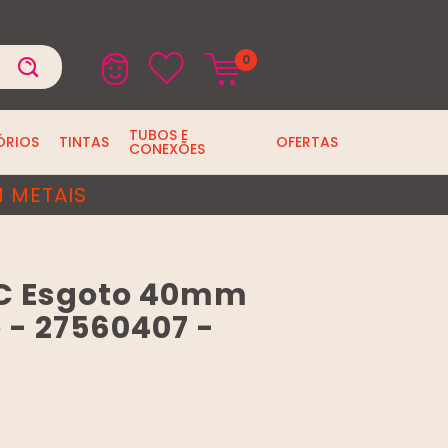
0
TUBOS E
ÓRIOS
TINTAS
OFERTAS
CONEXÕES
 METAIS
VC Esgoto 40mm
 - 27560407 -