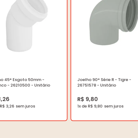
ho 45° Esgoto 50mm -
Joelho 90° Série R - Tigre -
co - 26210500 - Unitário
26751578 - Unitário
3,26
R$ 9,80
 R$ 3,26
1x de R$ 9,80