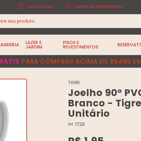
Lojas Físicas
Central de Atendimento
LAZER E
PISOS E
VANDERIA
RESERVAT
JARDIM
REVESTIMENTOS
RÁTIS
PARA COMPRAS ACIMA DE R$499 EM
TIGRE
Joelho 90° P
Branco - Tigre
Unitário
1729
Ref:
R$ 1,95