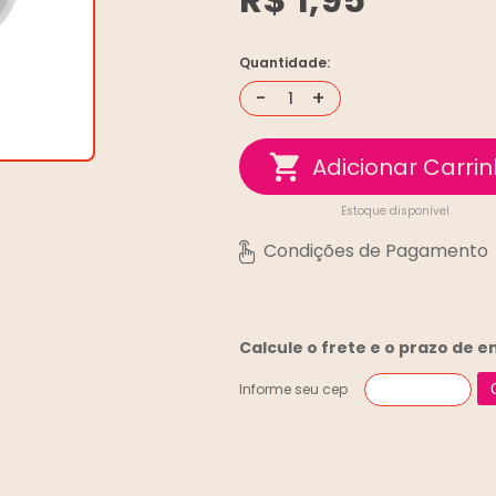
Quantidade:
-
+
Estoque disponível
Calcule o frete e o prazo de 
Informe seu cep