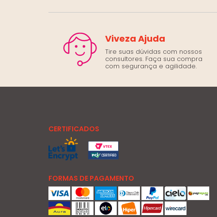
Viveza Ajuda
Tire suas dúvidas com nossos
consultores. Faça sua compra
com segurança e agilidade.
CERTIFICADOS
FORMAS DE PAGAMENTO