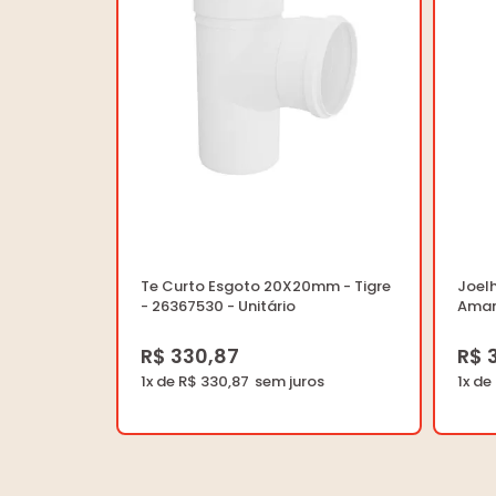
Te Curto Esgoto 20X20mm - Tigre
Joel
- 26367530 - Unitário
Aman
R$ 330,87
R$ 
1x de R$ 330,87
1x de