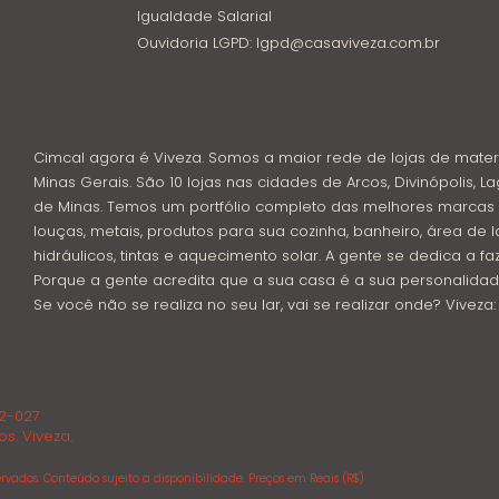
Igualdade Salarial
Ouvidoria LGPD: lgpd@casaviveza.com.br
Cimcal agora é Viveza. Somos a maior rede de lojas de mater
Minas Gerais. São 10 lojas nas cidades de Arcos, Divinópolis, La
de Minas. Temos um portfólio completo das melhores marcas 
louças, metais, produtos para sua cozinha, banheiro, área de l
hidráulicos, tintas e aquecimento solar. A gente se dedica a f
Porque a gente acredita que a sua casa é a sua personalidad
Se você não se realiza no seu lar, vai se realizar onde? Viveza
02-027
os. Viveza.
rvados. Conteúdo sujeito a disponibilidade. Preços em Reais (R$)