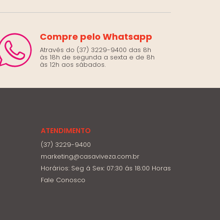
Compre pelo Whatsapp
Através do (37) 3229-9400 das 8h
às 18h de segunda a sexta e de 8h
às 12h aos sábados.
ATENDIMENTO
(37) 3229-9400
marketing@casaviveza.com.br
Horários: Seg á Sex: 07:30 ás 18:00 Horas
Fale Conosco