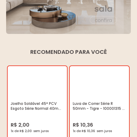
RECOMENDADO PARA VOCÊ
Joelho Soldável 45° PCV
Luva de Correr Série R
Esgoto Série Normal 40mm
50mm - Tigre - 100001315 -
- Tigre - 27550401 -
Unitário
Unitário
R$ 2,00
R$ 10,36
1x de R$ 2,00
1x de R$ 10,36