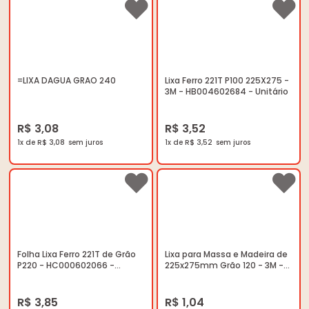
=LIXA DAGUA GRAO 240
Lixa Ferro 221T P100 225X275 -
3M - HB004602684 - Unitário
R$ 3,08
R$ 3,52
1x de R$ 3,08
1x de R$ 3,52
Folha Lixa Ferro 221T de Grão
Lixa para Massa e Madeira de
P220 - HC000602066 -
225x275mm Grão 120 - 3M -
Unitário
HB004070866 - Unitário
R$ 3,85
R$ 1,04