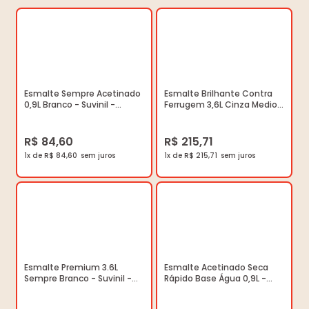
Esmalte Sempre Acetinado
Esmalte Brilhante Contra
0,9L Branco - Suvinil -
Ferrugem 3,6L Cinza Medio -
50579134 - Unitario
Suvinil - 50581392 - Unitário
R$ 84,60
R$ 215,71
1x de R$ 84,60
1x de R$ 215,71
Esmalte Premium 3.6L
Esmalte Acetinado Seca
Sempre Branco - Suvinil -
Rápido Base Água 0,9L -
50579200 - Unitário
Suvinil - 53703933 - Unitário