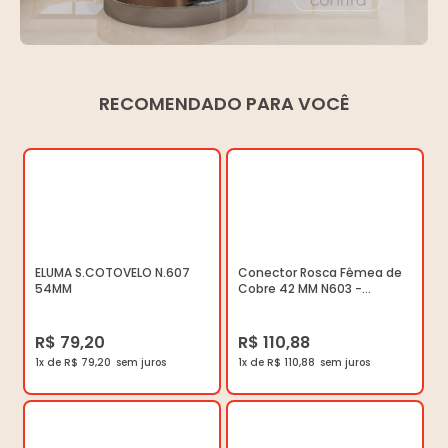
RECOMENDADO PARA VOCÊ
ELUMA S.COTOVELO N.607
Conector Rosca Fêmea de
54MM
Cobre 42 MM N603 -
Paranapanema -
000000000010000505 -
Unitário
R$ 79,20
R$ 110,88
1x de R$ 79,20
1x de R$ 110,88