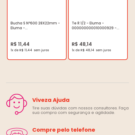
Bucha S Nº600 28X22mm -
Te R 1/2 - Eluma -
Eluma -
000000000010000929 -
000000000010000081 -
Unitário
Unitário
R$ 11,44
R$ 48,14
1x de R$ 11,44
1x de R$ 48,14
Viveza Ajuda
Tire suas dúvidas com nossos consultores. Faça
sua compra com segurança e agilidade.
Compre pelo telefone