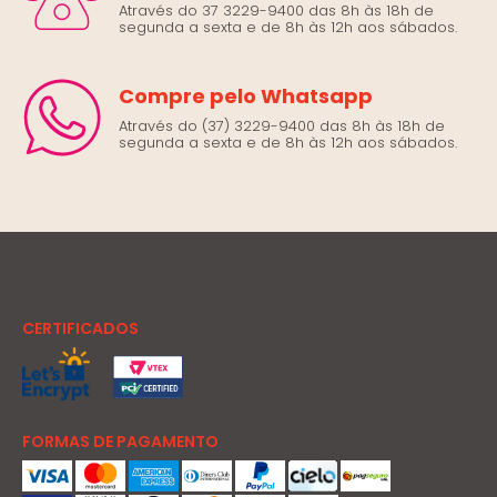
Através do 37 3229-9400 das 8h às 18h de
segunda a sexta e de 8h às 12h aos sábados.
Compre pelo Whatsapp
Através do (37) 3229-9400 das 8h às 18h de
segunda a sexta e de 8h às 12h aos sábados.
CERTIFICADOS
FORMAS DE PAGAMENTO