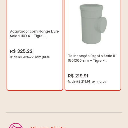
Adaptador com Flange Livre
Solda 110X4 - Tigre -
22028189 - Unitário
R$ 325,22
Te Inspeção Esgoto Serie R
1x de R$ 325,22
150X100mm - Tigre -
26752523 - Unitário
R$ 219,91
1x de R$ 219,91