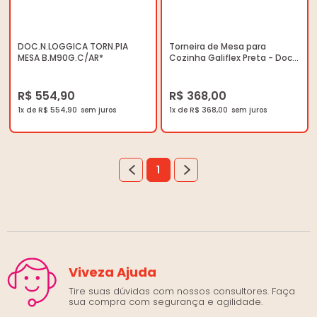
DOC.N.LOGGICA TORN.PIA
Torneira de Mesa para
MESA B.M90G.C/AR*
Cozinha Galiflex Preta - Docol
- 00966957 - Unitário
R$ 554,90
R$ 368,00
1x de R$ 554,90
1x de R$ 368,00
1
Viveza Ajuda
Tire suas dúvidas com nossos consultores. Faça
sua compra com segurança e agilidade.