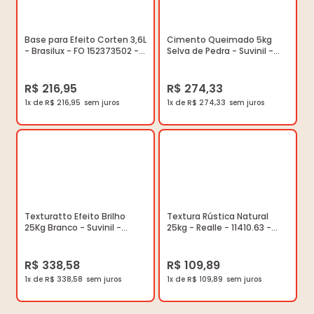
Base para Efeito Corten 3,6L
Cimento Queimado 5kg
- Brasilux - FO 152373502 -
Selva de Pedra - Suvinil -
Unitário
50659433 - Unitário
R$ 216,95
R$ 274,33
1x de R$ 216,95
1x de R$ 274,33
Texturatto Efeito Brilho
Textura Rústica Natural
25Kg Branco - Suvinil -
25kg - Realle - 11410.63 -
50744237 - Unitário
Unitário
R$ 338,58
R$ 109,89
1x de R$ 338,58
1x de R$ 109,89