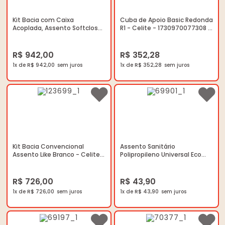
Kit Bacia com Caixa
Cuba de Apoio Basic Redonda
Acoplada, Assento Softclose
R1 - Celite - 1730970077308 -
e itens de instalação City
Unitário
Branco - Celite -
1207230012300 - Unitário
R$ 942,00
R$ 352,28
1x de R$ 942,00
1x de R$ 352,28
Kit Bacia Convencional
Assento Sanitário
Assento Like Branco - Celite -
Polipropileno Universal Eco
1647270010300 - Unitário
Branco - Celite –
9909810010300 - Unitário
R$ 726,00
R$ 43,90
1x de R$ 726,00
1x de R$ 43,90