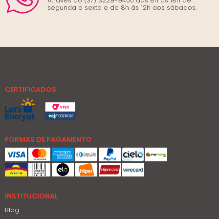
Através do (37) 3229-9400 das 8h às 18h de
segunda a sexta e de 8h às 12h aos sábados.
CERTIFICADOS
FORMAS DE PAGAMENTO
INSTITUCIONAL
Blog