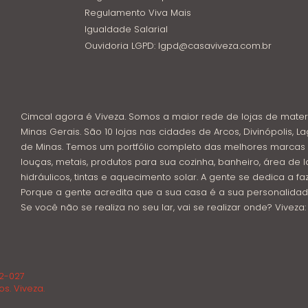
Regulamento Viva Mais
Igualdade Salarial
Ouvidoria LGPD: lgpd@casaviveza.com.br
Cimcal agora é Viveza. Somos a maior rede de lojas de mater
Minas Gerais. São 10 lojas nas cidades de Arcos, Divinópolis, La
de Minas. Temos um portfólio completo das melhores marcas 
louças, metais, produtos para sua cozinha, banheiro, área de l
hidráulicos, tintas e aquecimento solar. A gente se dedica a f
Porque a gente acredita que a sua casa é a sua personalidad
Se você não se realiza no seu lar, vai se realizar onde? Viveza
02-027
os. Viveza.