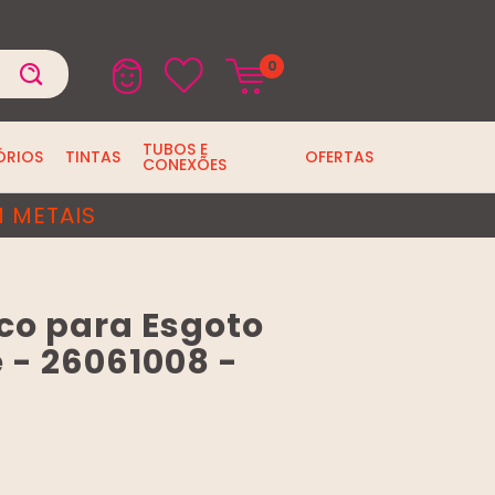
0
TUBOS E
ÓRIOS
TINTAS
OFERTAS
CONEXÕES
 METAIS
co para Esgoto
 - 26061008 -