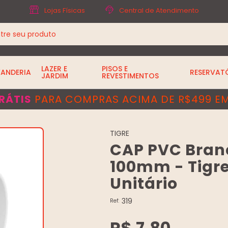
Lojas Físicas
Central de Atendimento
LAZER E
PISOS E
VANDERIA
RESERVAT
JARDIM
REVESTIMENTOS
RÁTIS
PARA COMPRAS ACIMA DE R$499 EM
TIGRE
CAP PVC Bran
100mm - Tigre
Unitário
319
Ref:
R$ 7,80