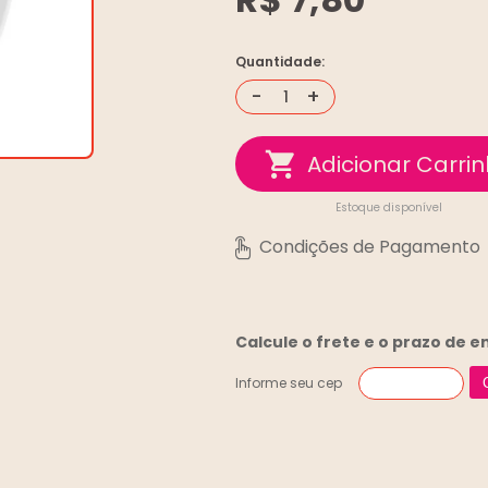
Quantidade:
-
+
Estoque disponível
Calcule o frete e o prazo de 
Informe seu cep