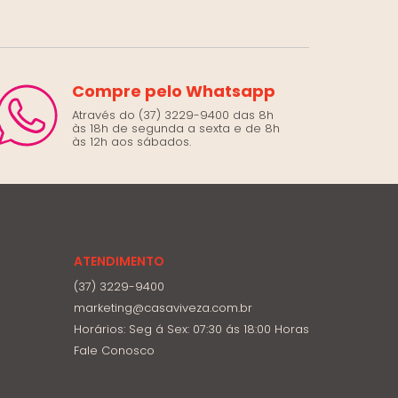
Compre pelo Whatsapp
Através do (37) 3229-9400 das 8h
às 18h de segunda a sexta e de 8h
às 12h aos sábados.
ATENDIMENTO
(37) 3229-9400
marketing@casaviveza.com.br
Horários: Seg á Sex: 07:30 ás 18:00 Horas
Fale Conosco