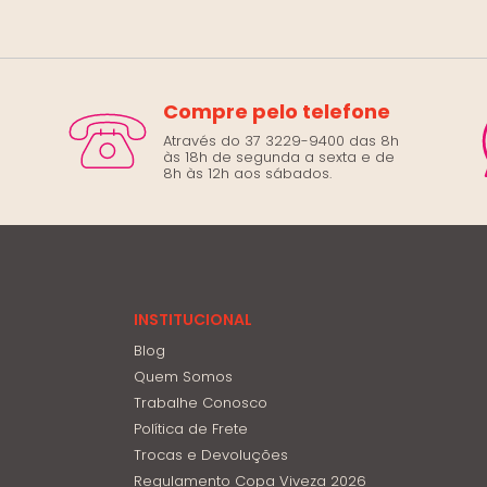
Compre pelo telefone
Através do 37 3229-9400 das 8h
às 18h de segunda a sexta e de
8h às 12h aos sábados.
INSTITUCIONAL
Blog
Quem Somos
Trabalhe Conosco
Política de Frete
Trocas e Devoluções
Regulamento Copa Viveza 2026