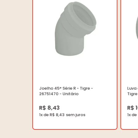
Joelho 45° Série R - Tigre -
Luva 
26751470 - Unitário
Tigre
R$ 8,43
R$ 
1x de R$ 8,43
1x de