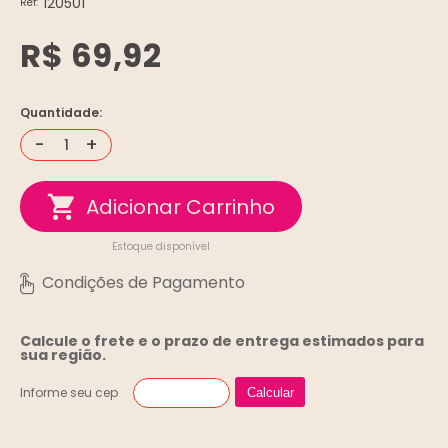
120501
Ref:
R$ 69,92
Quantidade:
-
+
Estoque disponível
Calcule o frete e o prazo de entrega
estimados para
sua região.
Informe seu cep
Calcular