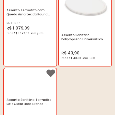
Assento Termofixo com
Queda Amortecida Round
Branco - Roca - A80152200B -
Unitário
R$ 1.115,84
R$ 1.079,39
1x de R$ 1.079,39
Assento Sanitário
Polipropileno Universal Eco
Branco - Celite –
9909810010300 - Unitário
R$ 43,90
1x de R$ 43,90
Assento Sanitário Termofixo
Soft Close Boss Branco -
Incepa - 3899830010100 -
Unitário