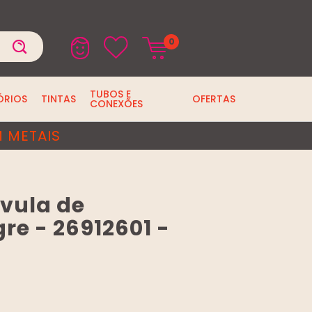
0
TUBOS E
ÓRIOS
TINTAS
OFERTAS
CONEXÕES
 METAIS
vula de
re - 26912601 -