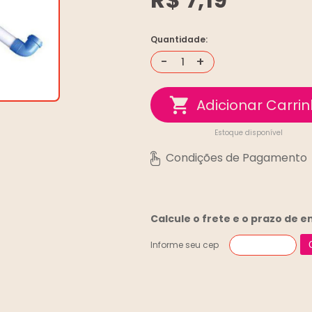
Quantidade:
-
+
Estoque disponível
Calcule o frete e o prazo de 
Informe seu cep