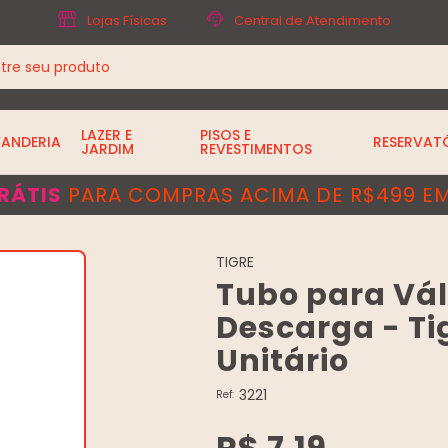
Lojas Físicas
Central de Atendimento
LAZER E
PISOS E
VANDERIA
RESERVAT
JARDIM
REVESTIMENTOS
RÁTIS
PARA COMPRAS ACIMA DE R$499 EM
TIGRE
Tubo para Vál
Descarga - Tig
Unitário
3221
Ref:
R$ 7,19