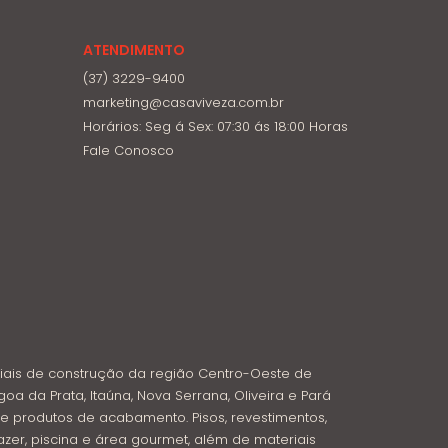
ATENDIMENTO
(37) 3229-9400
marketing@casaviveza.com.br
Horários: Seg á Sex: 07:30 ás 18:00 Horas
Fale Conosco
iais de construção da região Centro-Oeste de
goa da Prata, Itaúna, Nova Serrana, Oliveira e Pará
e produtos de acabamento. Pisos, revestimentos,
azer, piscina e área gourmet, além de materiais