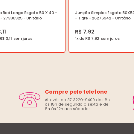
a Red Longa Esgoto 50 X 40 -
Junção Simples Esgoto 50X
 - 27396925 - Unitário
- Tigre - 26276942 - Unitário
,11
R$ 7,92
R$ 3,11
1x de R$ 7,92
Compre pelo telefone
Através do 37 3229-9400 das 8h
às 18h de segunda a sexta e de
8h às 12h aos sábados.