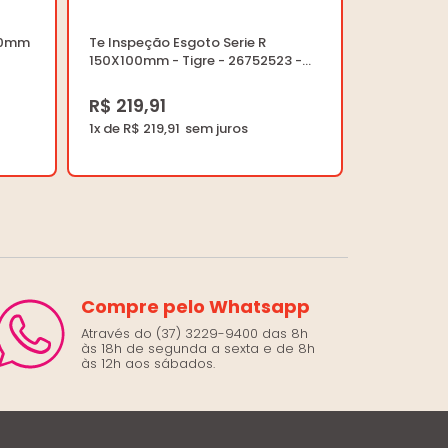
50mm
Te Inspeção Esgoto Serie R
150X100mm - Tigre - 26752523 -
Unitário
R$ 219,91
1x de R$ 219,91
Compre pelo Whatsapp
Através do (37) 3229-9400 das 8h
às 18h de segunda a sexta e de 8h
às 12h aos sábados.