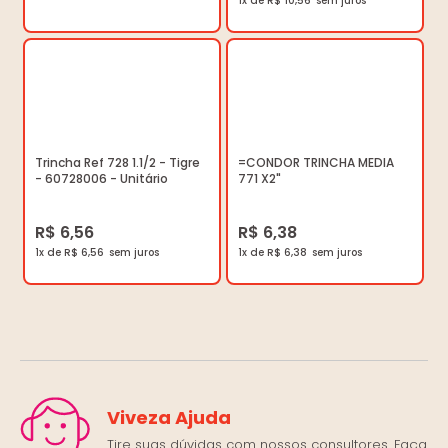
1x de R$ 10,56
Trincha Ref 728 1.1/2 - Tigre
=CONDOR TRINCHA MEDIA
- 60728006 - Unitário
771 X2"
R$ 6,56
R$ 6,38
1x de R$ 6,56
1x de R$ 6,38
Viveza Ajuda
Tire suas dúvidas com nossos consultores. Faça