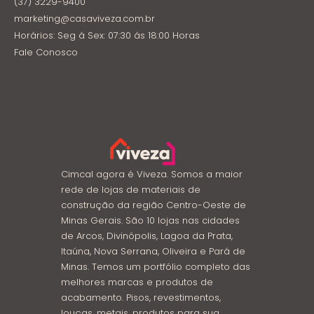
(37) 3229-9400
marketing@casaviveza.com.br
Horários: Seg á Sex: 07:30 ás 18:00 Horas
Fale Conosco
Cimcal agora é Viveza. Somos a maior
rede de lojas de materiais de
construção da região Centro-Oeste de
Minas Gerais. São 10 lojas nas cidades
de Arcos, Divinópolis, Lagoa da Prata,
Itaúna, Nova Serrana, Oliveira e Pará de
Minas. Temos um portfólio completo das
melhores marcas e produtos de
acabamento. Pisos, revestimentos,
louças, metais, produtos para sua