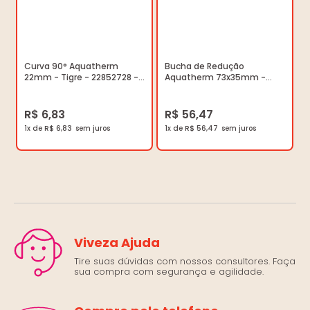
Curva 90° Aquatherm
Bucha de Redução
22mm - Tigre - 22852728 -
Aquatherm 73x35mm -
Unitário
Tigre - 22850270 - Unitário
R$ 6,83
R$ 56,47
1x de R$ 6,83
1x de R$ 56,47
Viveza Ajuda
Tire suas dúvidas com nossos consultores. Faça
sua compra com segurança e agilidade.