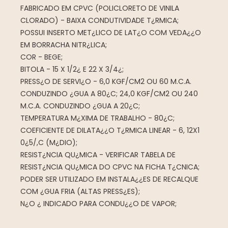
FABRICADO EM CPVC (POLICLORETO DE VINILA
CLORADO) - BAIXA CONDUTIVIDADE T¿RMICA;
POSSUI INSERTO MET¿LICO DE LAT¿O COM VEDA¿¿O
EM BORRACHA NITR¿LICA;
COR - BEGE;
BITOLA - 15 X 1/2¿ E 22 X 3/4¿;
PRESS¿O DE SERVI¿O - 6,0 KGF/CM2 OU 60 M.C.A.
CONDUZINDO ¿GUA A 80¿C; 24,0 KGF/CM2 OU 240
M.C.A. CONDUZINDO ¿GUA A 20¿C;
TEMPERATURA M¿XIMA DE TRABALHO - 80¿C;
COEFICIENTE DE DILATA¿¿O T¿RMICA LINEAR - 6, 12X1
0¿5/,C (M¿DIO);
RESIST¿NCIA QU¿MICA - VERIFICAR TABELA DE
RESIST¿NCIA QU¿MICA DO CPVC NA FICHA T¿CNICA;
PODER SER UTILIZADO EM INSTALA¿¿ES DE RECALQUE
COM ¿GUA FRIA (ALTAS PRESS¿ES);
N¿O ¿ INDICADO PARA CONDU¿¿O DE VAPOR;