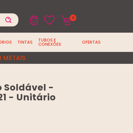
0
TUBOS E
ÓRIOS
TINTAS
OFERTAS
CONEXÕES
 METAIS
 Soldável -
21 - Unitário