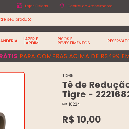
Lojas Físicas
Central de Atendimento
LAZER E
PISOS E
VANDERIA
RESERVAT
JARDIM
REVESTIMENTOS
RÁTIS
PARA COMPRAS ACIMA DE R$499 EM
TIGRE
Tê de Redução
Tigre - 222168
16224
Ref:
R$ 10,00