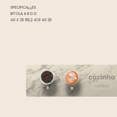
SPECIFICA¿¿ES
BITOLA A B D D
40 X 25 86,2 41,9 40 25