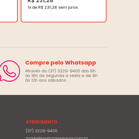
R$ 231,28
1x de R$ 231,28
Compre pelo Whatsapp
Através do (37) 3229-9400 das 8h
às 18h de segunda a sexta e de 8h
às 12h aos sábados.
ATENDIMENTO
(37) 3229-9400
marketing@casaviveza.com.br