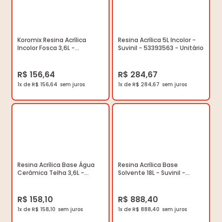
Koromix Resina Acrílica
Resina Acrílica 5L Incolor -
Incolor Fosca 3,6L -
Suvinil - 53393563 - Unitário
33C6118815 - Montana -
Unitário
R$ 156,64
R$ 284,67
1x de R$ 156,64
1x de R$ 284,67
Resina Acrílica Base Água
Resina Acrílica Base
Cerâmica Telha 3,6L -
Solvente 18L - Suvinil -
Suvinil - 50219201 - Unitário
53393616 - Unitário
R$ 158,10
R$ 888,40
1x de R$ 158,10
1x de R$ 888,40