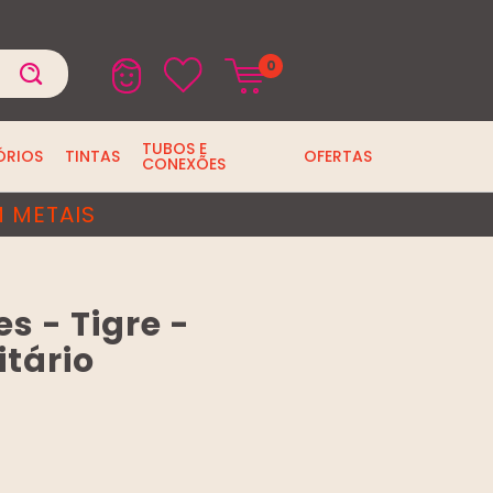
0
TUBOS E
ÓRIOS
TINTAS
OFERTAS
CONEXÕES
 METAIS
s - Tigre -
itário