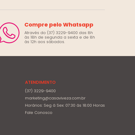
Compre pelo Whatsapp
Através do (37) 3229-9400 das 8h
às 18h de segunda a sexta e de 8h
às 12h aos sábados.
ATENDIMENTO
(37) 3229-9400
marketing@casaviveza.com.br
Horários: Seg á Sex: 07:30 ás 18:00 Horas
Fale Conosco