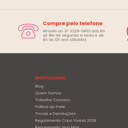
Compre pelo telefone
Através do 37 3229-9400 das 8h
às 18h de segunda a sexta e de
8h às 12h aos sábados.
INSTITUCIONAL
Blog
Quem Somos
Trabalhe Conosco
Política de Frete
Trocas e Devoluções
Regulamento Copa Viveza 2026
Regulamento Viva Mais