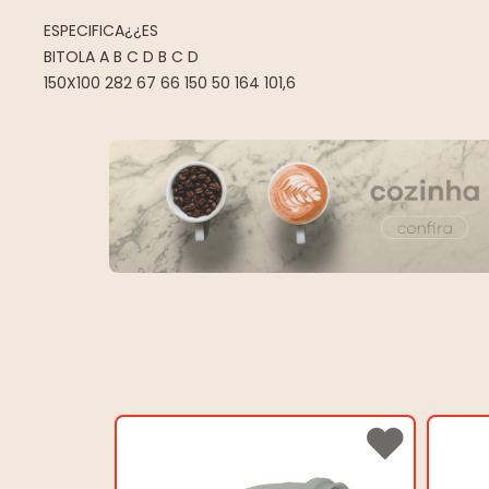
ESPECIFICA¿¿ES
BITOLA A B C D B C D
150X100 282 67 66 150 50 164 101,6