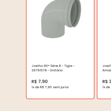
Joelho 90° Série R - Tigre -
Joel
26751578 - Unitário
Aman
R$ 7,90
R$ 
1x de R$ 7,90
1x de