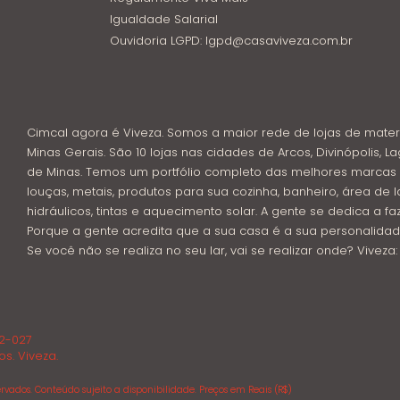
Igualdade Salarial
Ouvidoria LGPD: lgpd@casaviveza.com.br
Cimcal agora é Viveza. Somos a maior rede de lojas de mater
Minas Gerais. São 10 lojas nas cidades de Arcos, Divinópolis, La
de Minas. Temos um portfólio completo das melhores marcas 
louças, metais, produtos para sua cozinha, banheiro, área de l
hidráulicos, tintas e aquecimento solar. A gente se dedica a f
Porque a gente acredita que a sua casa é a sua personalidad
Se você não se realiza no seu lar, vai se realizar onde? Viveza
02-027
os. Viveza.
rvados. Conteúdo sujeito a disponibilidade. Preços em Reais (R$)