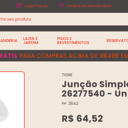
Lojas Físicas
Central de Atendimento
LAZER E
PISOS E
VANDERIA
RESERVAT
JARDIM
REVESTIMENTOS
RÁTIS
PARA COMPRAS ACIMA DE R$499 EM
TIGRE
Junção Simple
26277540 - Un
2642
Ref:
R$ 64,52