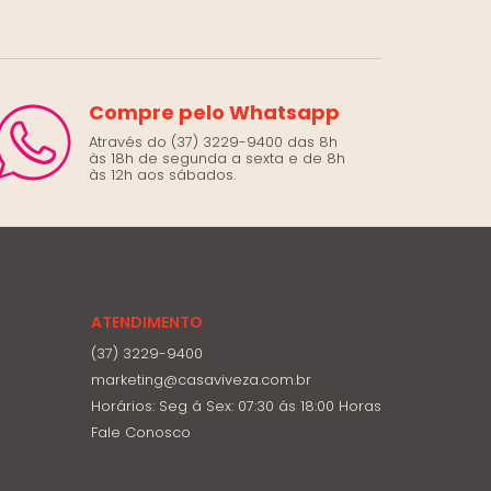
Compre pelo Whatsapp
Através do (37) 3229-9400 das 8h
às 18h de segunda a sexta e de 8h
às 12h aos sábados.
ATENDIMENTO
(37) 3229-9400
marketing@casaviveza.com.br
Horários: Seg á Sex: 07:30 ás 18:00 Horas
Fale Conosco