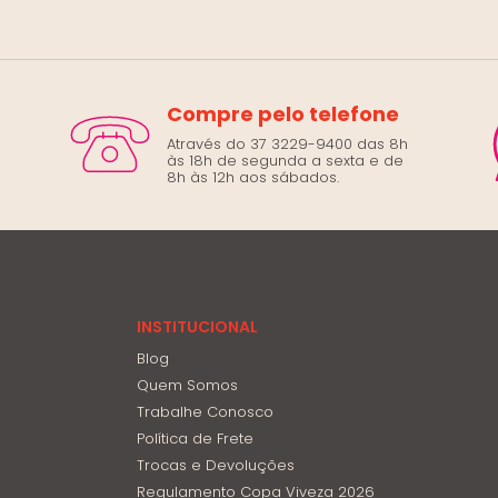
Compre pelo telefone
Através do 37 3229-9400 das 8h
às 18h de segunda a sexta e de
8h às 12h aos sábados.
INSTITUCIONAL
Blog
Quem Somos
Trabalhe Conosco
Política de Frete
Trocas e Devoluções
Regulamento Copa Viveza 2026