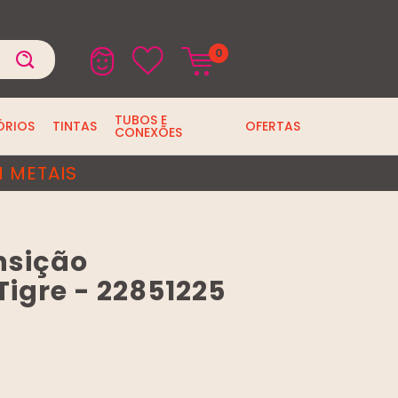
0
TUBOS E
ÓRIOS
TINTAS
OFERTAS
CONEXÕES
 METAIS
nsição
igre - 22851225