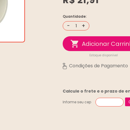
Quantidade:
-
+
Estoque disponível
Calcule o frete e o prazo de 
Informe seu cep