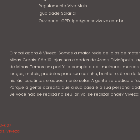
Regulamento Viva Mais
Igualdade Salarial
Ouvidoria LGPD: lgpd@casaviveza.com.br
Cimcal agora é Viveza. Somos a maior rede de lojas de mater
Minas Gerais. São 10 lojas nas cidades de Arcos, Divinópolis, La
de Minas. Temos um portfólio completo das melhores marcas 
louças, metais, produtos para sua cozinha, banheiro, área de l
hidráulicos, tintas e aquecimento solar. A gente se dedica a f
Porque a gente acredita que a sua casa é a sua personalidad
Se você não se realiza no seu lar, vai se realizar onde? Viveza
02-027
os. Viveza.