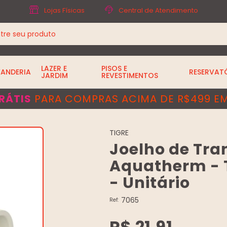
Lojas Físicas
Central de Atendimento
LAZER E
PISOS E
VANDERIA
RESERVAT
JARDIM
REVESTIMENTOS
RÁTIS
PARA COMPRAS ACIMA DE R$499 EM
TIGRE
Joelho de Tra
Aquatherm - T
- Unitário
7065
Ref:
R$ 21,91