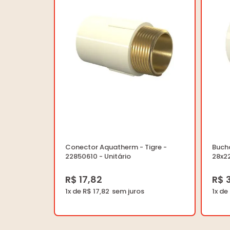
Conector Aquatherm - Tigre -
Buch
22850610 - Unitário
28x22
R$ 17,82
R$ 
1x de R$ 17,82
1x de