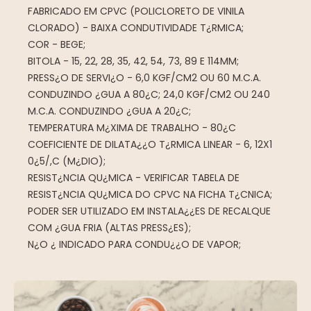
FABRICADO EM CPVC (POLICLORETO DE VINILA
CLORADO) - BAIXA CONDUTIVIDADE T¿RMICA;
COR - BEGE;
BITOLA - 15, 22, 28, 35, 42, 54, 73, 89 E 114MM;
PRESS¿O DE SERVI¿O - 6,0 KGF/CM2 OU 60 M.C.A.
CONDUZINDO ¿GUA A 80¿C; 24,0 KGF/CM2 OU 240
M.C.A. CONDUZINDO ¿GUA A 20¿C;
TEMPERATURA M¿XIMA DE TRABALHO - 80¿C
COEFICIENTE DE DILATA¿¿O T¿RMICA LINEAR - 6, 12X1
0¿5/,C (M¿DIO);
RESIST¿NCIA QU¿MICA - VERIFICAR TABELA DE
RESIST¿NCIA QU¿MICA DO CPVC NA FICHA T¿CNICA;
PODER SER UTILIZADO EM INSTALA¿¿ES DE RECALQUE
COM ¿GUA FRIA (ALTAS PRESS¿ES);
N¿O ¿ INDICADO PARA CONDU¿¿O DE VAPOR;