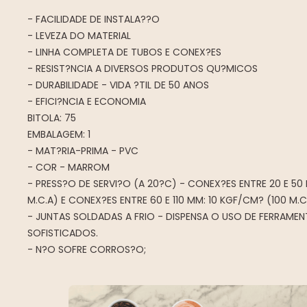
- FACILIDADE DE INSTALA??O
- LEVEZA DO MATERIAL
- LINHA COMPLETA DE TUBOS E CONEX?ES
- RESIST?NCIA A DIVERSOS PRODUTOS QU?MICOS
- DURABILIDADE - VIDA ?TIL DE 50 ANOS
- EFICI?NCIA E ECONOMIA
BITOLA: 75
EMBALAGEM: 1
- MAT?RIA-PRIMA - PVC
- COR - MARROM
- PRESS?O DE SERVI?O (A 20?C) - CONEX?ES ENTRE 20 E 50
M.C.A) E CONEX?ES ENTRE 60 E 110 MM: 10 KGF/CM? (100 M.C
- JUNTAS SOLDADAS A FRIO - DISPENSA O USO DE FERRAME
SOFISTICADOS.
- N?O SOFRE CORROS?O;