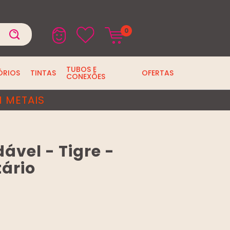
0
TUBOS E
ÓRIOS
TINTAS
OFERTAS
CONEXÕES
 METAIS
ável - Tigre -
tário