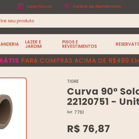
Lojas Físicas
Central de Atendimento
LAZER E
PISOS E
VANDERIA
RESERVAT
JARDIM
REVESTIMENTOS
RÁTIS
PARA COMPRAS ACIMA DE R$499 EM
TIGRE
Curva 90° Sold
22120751 - Uni
7761
Ref:
R$ 76,87