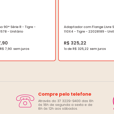
o 90° Série R - Tigre -
Adaptador com Flange Livre 
578 - Unitário
110X4 - Tigre - 22028189 - Uni
7,90
R$ 325,22
 R$ 7,90
1x de R$ 325,22
Compre pelo telefone
Através do 37 3229-9400 das 8h
às 18h de segunda a sexta e de
8h às 12h aos sábados.