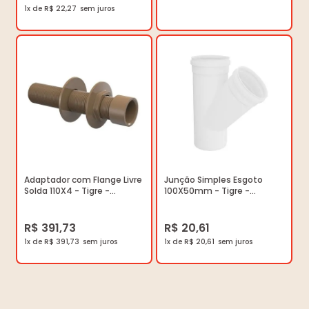
1x de R$ 22,27
Adaptador com Flange Livre
Junção Simples Esgoto
Solda 110X4 - Tigre -
100X50mm - Tigre -
22028189 - Unitário
26277469 - Unitário
R$ 391,73
R$ 20,61
1x de R$ 391,73
1x de R$ 20,61