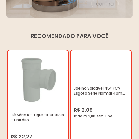
RECOMENDADO PARA VOCÊ
Joelho Soldável 45° PCV
Esgoto Série Normal 40mm
- Tigre - 27550401 -
Unitário
R$ 2,08
Tê Série R - Tigre -100001318
1x de R$ 2,08
- Unitário
R$ 22,27