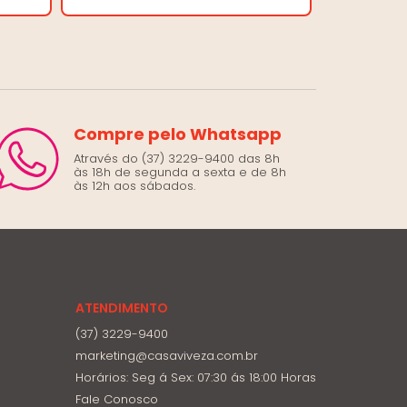
Compre pelo Whatsapp
Através do (37) 3229-9400 das 8h
às 18h de segunda a sexta e de 8h
às 12h aos sábados.
ATENDIMENTO
(37) 3229-9400
marketing@casaviveza.com.br
Horários: Seg á Sex: 07:30 ás 18:00 Horas
Fale Conosco