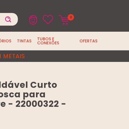
0
TUBOS E
ÓRIOS
TINTAS
OFERTAS
CONEXÕES
 METAIS
ldável Curto
osca para
re - 22000322 -