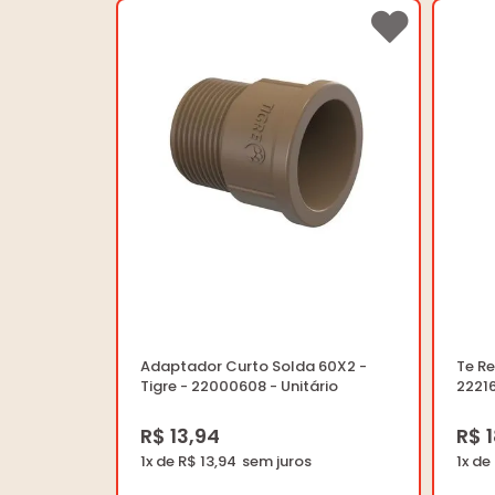
Adaptador Curto Solda 60X2 -
Te R
Tigre - 22000608 - Unitário
22216
R$ 13,94
R$ 
1x de R$ 13,94
1x de