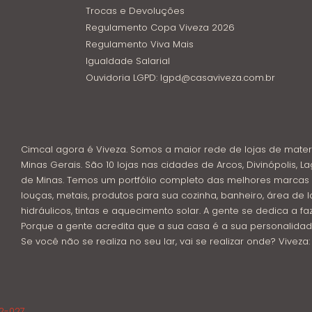
Trocas e Devoluções
Regulamento Copa Viveza 2026
Regulamento Viva Mais
Igualdade Salarial
Ouvidoria LGPD: lgpd@casaviveza.com.br
Cimcal agora é Viveza. Somos a maior rede de lojas de mater
Minas Gerais. São 10 lojas nas cidades de Arcos, Divinópolis, La
de Minas. Temos um portfólio completo das melhores marcas 
louças, metais, produtos para sua cozinha, banheiro, área de l
hidráulicos, tintas e aquecimento solar. A gente se dedica a f
Porque a gente acredita que a sua casa é a sua personalidad
Se você não se realiza no seu lar, vai se realizar onde? Viveza
02-027