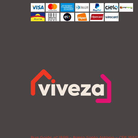
Rua Goiás, nº 1899 - Bairro Santo Antônio - CEP 355