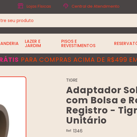
Lojas Físicas
Central de Atendimento
LAZER E
PISOS E
VANDERIA
RESERVAT
JARDIM
REVESTIMENTOS
RÁTIS
PARA COMPRAS ACIMA DE R$499 EM
TIGRE
Adaptador So
com Bolsa e R
Registro - Tig
Unitário
1346
Ref: