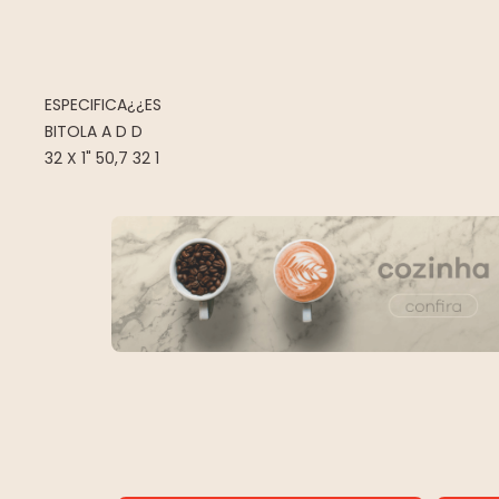
ESPECIFICA¿¿ES
BITOLA A D D
32 X 1" 50,7 32 1